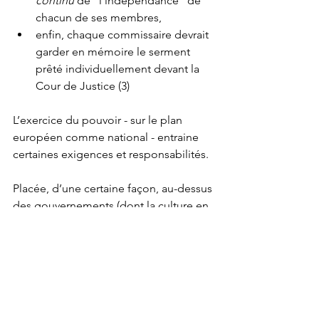
continu
 de “l’indépendance" de 
chacun de ses membres,
enfin, chaque commissaire devrait 
garder en mémoire le serment 
prêté individuellement devant la 
Cour de Justice (3)
L’exercice du pouvoir - sur le plan 
européen comme national - entraine 
certaines exigences et responsabilités.
Placée, d’une certaine façon, au-dessus 
des gouvernements (dont la culture en 
la matière peut s’avérer diverse), la 
Commission se devrait d’être 
exemplaire- en particulier dans un 
domaine aussi sensible aux yeux de 
l’opinion.