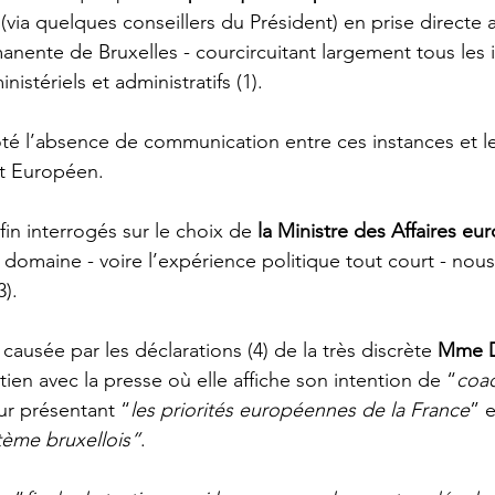
 (via quelques conseillers du Président) en prise directe a
nente de Bruxelles - courcircuitant largement tous les 
stériels et administratifs (1).
oté l’absence de communication entre ces instances et 
nt Européen.
in interrogés sur le choix de 
la Ministre des Affaires e
 domaine - voire l’expérience politique tout court - nous
3).
 causée par les déclarations (4) de la très discrète 
Mme D
ien avec la presse où elle affiche son intention de “
coa
r présentant “
les priorités européennes de la France
” e
tème bruxellois”
.