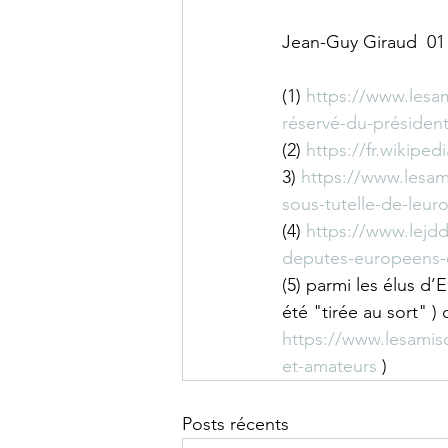
Jean-Guy Giraud  01 
(1) 
https://www.lesa
réservé-du-présiden
(2) 
https://fr.wikipe
3) 
https://www.lesam
sous-tutelle-de-leur
(4) 
https://www.lejdd
deputes-europeens-
(5) parmi les élus d’
été "tirée au sort" 
https://www.lesamis
et-amateurs
 )
Posts récents