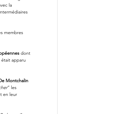
vec la 
intermédiaires 
les membres 
uropéennes
 dont 
 était apparu 
e Montchalin
cher
” les 
t en leur 