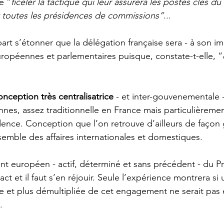
e “
ficeler la tactique qui leur assurera les postes clés d
 toutes les présidences de commissions”
...
art s’étonner que la délégation française sera - à son im
européennes et parlementaires puisque, constate-t-elle, “
onception très centralisatrice
 - et inter-gouvenementale -
nnes, assez traditionnelle en France mais particulièreme
idence. Conception que l’on retrouve d’ailleurs de façon
nsemble des affaires internationales et domestiques.
nt européen - actif, déterminé et sans précédent - du Pr
t et il faut s’en réjouir. Seule l’expérience montrera si
le et plus démultipliée de cet engagement ne serait pas 
.