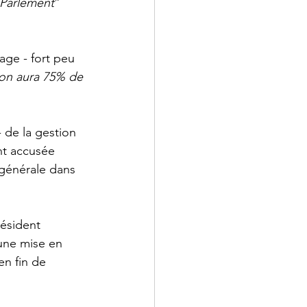
u Parlement
” 
age - fort peu 
on aura 75% de 
 de la gestion 
nt accusée 
 générale dans 
ésident 
 une mise en 
en fin de 