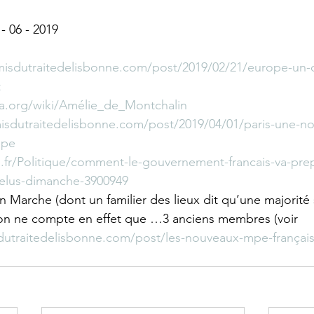
- 06 - 2019
misdutraitedelisbonne.com/post/2019/02/21/europe-un-
t
dia.org/wiki/Amélie_de_Montchalin
isdutraitedelisbonne.com/post/2019/04/01/paris-une-nou
ope
.fr/Politique/comment-le-gouvernement-francais-va-prep
elus-dimanche-3900949
En Marche (dont un familier des lieux dit qu’une majorité
) on ne compte en effet que …3 anciens membres (voir 
dutraitedelisbonne.com/post/les-nouveaux-mpe-français-