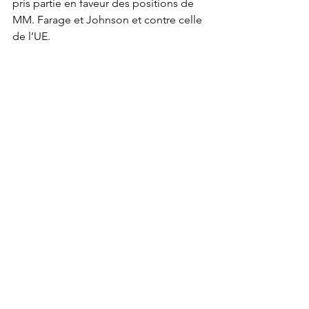
pris partie en faveur des positions de 
MM. Farage et Johnson et contre celle 
de l’UE.
Jean-Guy Giraud  09 - 06 - 2019
________________________
(1) voir 
https://www.bbc.com/news/uk-
politics-48497953
(2) ce groupe pourrait ne désigner … 
qu’un seul candidat auquel cas il serait 
directement proclamé élu - comme ce 
fut le cas pour Mme May en 2016. 
(3) soit 124.000 membres à jour de 
cotisation (sur 47 millions d’électeurs) 
dont 17% seulement ont entre 18 et 35 
et 38% ont plus de 66 ans - une 
"large 
majorité de ces membres appartenant 
à la “top social class
”