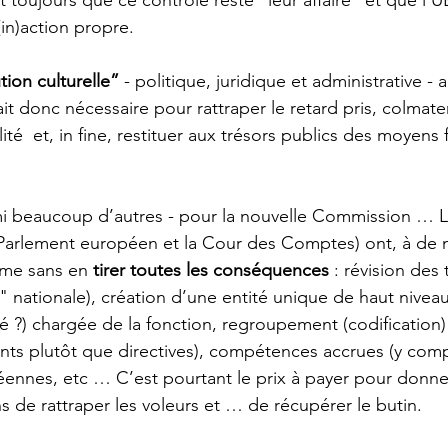
in)action propre.
tion culturelle”
 - politique, juridique et administrative - 
ait donc nécessaire pour rattraper le retard pris, colmate
lité  et, in fine, restituer aux trésors publics des moyens 
mi beaucoup d’autres - pour la nouvelle Commission … L
e Parlement européen et la Cour des Comptes) ont, à de m
rme sans en 
tirer toutes les conséquences
 : révision des t
" nationale), création d’une entité unique de haut niveau
 ?) chargée de la fonction, regroupement (codification)
nts plutôt que directives), compétences accrues (y comp
ennes, etc … C’est pourtant le prix à payer pour donner
de rattraper les voleurs et … de récupérer le butin.