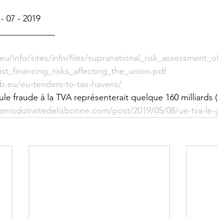
- 07 - 2019
_____________
eu/info/sites/info/files/supranational_risk_assessment_
st_financing_risks_affecting_the_union.pdf
ab.eu/eu-tenders-to-tax-havens/
eule fraude à la TVA représenterait quelque 160 milliards
samisdutraitedelisbonne.com/post/2019/05/08/ue-tva-le