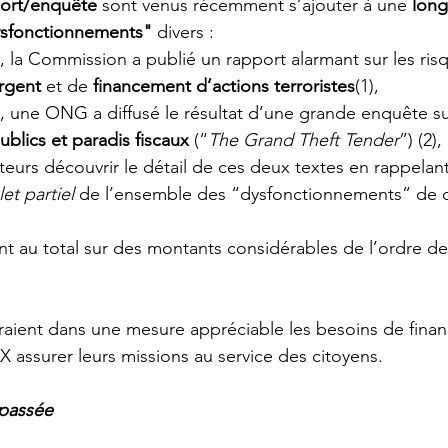
ort/enquête
 sont venus récemment s’ajouter à une 
long
ysfonctionnements"
 divers :
19, la Commission a publié un rapport alarmant sur les ris
rgent
 et de 
financement d’actions terroristes
(1), 
19, une ONG a diffusé le résultat d’une grande enquête sur
blics et paradis fiscaux
 (“
The Grand Theft Tender
”) (2),
teurs découvrir le détail de ces deux textes en rappelant
et partiel
 de l’ensemble des “dysfonctionnements” de c
nt au total sur des montants considérables de l’ordre de
ient dans une mesure appréciable les besoins de finan
 assurer leurs missions au service des citoyens.
épassée