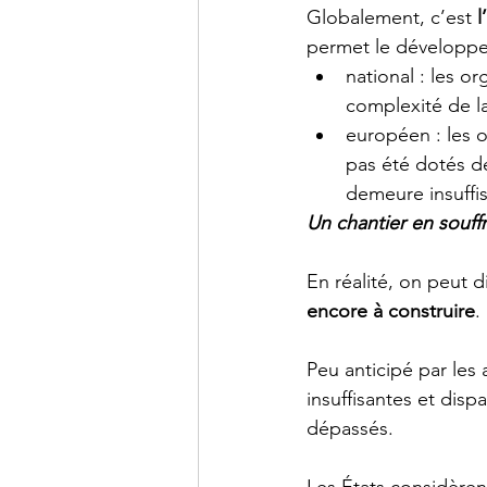
Globalement, c’est 
l
permet le développe
national : les o
complexité de la
européen : les 
pas été dotés de
demeure insuffi
Un chantier en souff
En réalité, on peut d
encore à construire
.
Peu anticipé par les 
insuffisantes et dis
dépassés.
Les États considèrent