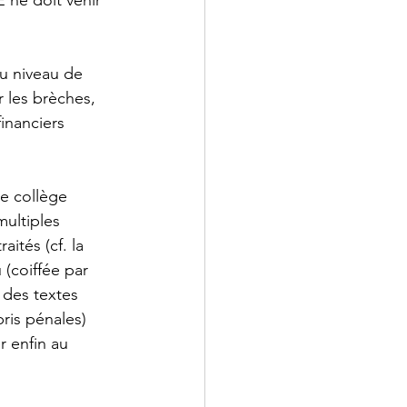
au niveau de 
r les brèches, 
financiers 
e collège 
ultiples 
raités (cf. la 
 (coiffée par 
 des textes 
ris pénales) 
 enfin au 