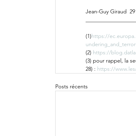
Jean-Guy Giraud  29 
__________________
(1)
https://ec.europa.
undering_and_terrori
(2) 
https://blog.datl
(3) pour rappel, la s
28) : 
https://www.le
Posts récents