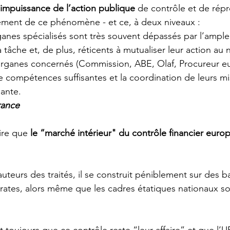
’impuissance de l’action publique
 de contrôle et de répr
ment de ce phénomène - et ce, à deux niveaux :
rganes spécialisés sont très souvent dépassés par l’ampleu
 tâche et, de plus, réticents à mutualiser leur action au 
organes concernés (Commission, ABE, Olaf, Procureur e
 compétences suffisantes et la coordination de leurs mi
sante.
rance
ire que 
le “marché intérieur" du contrôle financier euro
auteurs des traités, il se construit péniblement sur des b
parates, alors même que les cadres étatiques nationaux so
 toujours que ce contrôle reste “leur affaire” et que l’UE