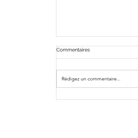
Commentaires
Rédigez un commentaire...
AUX ETATS-UNIS, LA «
HIGH DOLLAR RACE » DES
MID-TERMS (3/11/26) -
suite 1