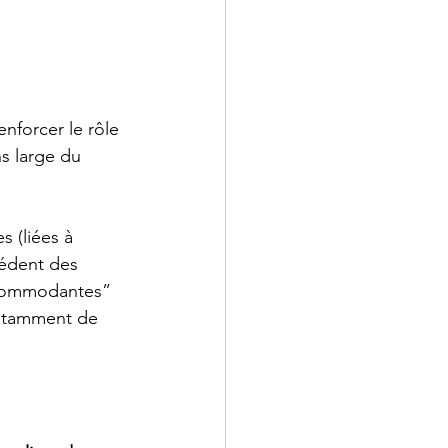
nforcer le rôle 
s large du 
s (liées à 
cédent des 
accommodantes” 
notamment de 