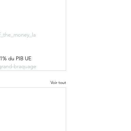
of_the_money_la
 (1% du PIB UE 
-grand-braquage
Voir tout