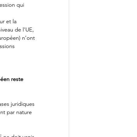
ession qui 
r et la 
niveau de l’UE,
uropéen) n’ont 
ssions 
péen reste 
ases juridiques 
nt par nature 
 ne doit venir 