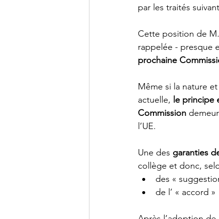
par les traités suiv
Cette position de M.
rappelée - presque e
prochaine Commissi
Même si la nature et 
actuelle, 
le principe
Commission
 demeur
l’UE.
Une des 
garanties d
collège et donc, selo
des « suggestio
de l’ « accord »
Après l’adoption de l