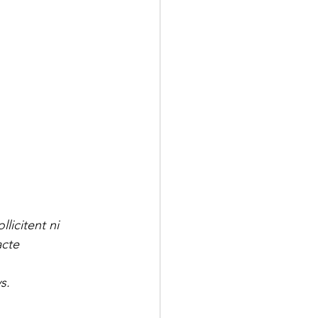
icitent ni 
cte 
s. 