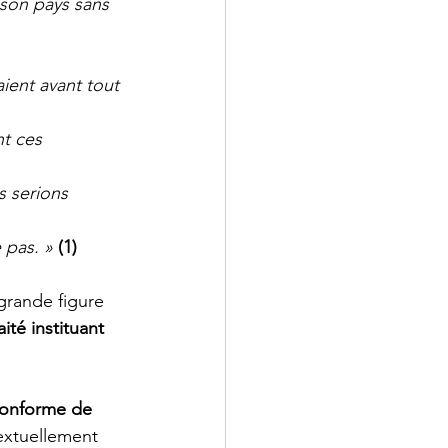
 son pays sans 
ient avant tout 
nt ces 
 serions 
 pas. »
(1)
 grande figure 
aité instituant 
conforme de 
textuellement 