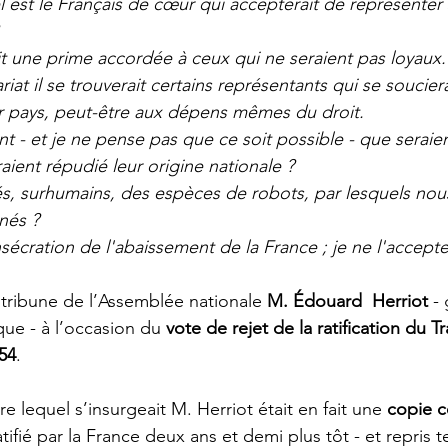
 est le Français de cœur qui accepterait de représenter
 
rait une prime accordée à ceux qui ne seraient pas loyaux.
at il se trouverait certains représentants qui se souciera
r pays, peut-être aux dépens mêmes du droit.
ent - et je ne pense pas que ce soit possible - que seraie
ient répudié leur origine nationale ? 
s, surhumains, des espèces de robots, par lesquels nous
és ?  
onsécration de l'abaissement de la France ; je ne l'accepte
a tribune de l’Assemblée nationale 
M. Édouard  Herriot
 -
ue - à l’occasion du 
vote de rejet de la ratification du Tr
54
.
re lequel s’insurgeait M. Herriot était en fait une 
copie 
atifié par la France deux ans et demi plus tôt - et repris 