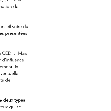
nation de 
nseil voire du 
les présentées 
 la CED … Mais 
 d’influence 
lement, la 
ventuelle 
ts de 
e 
deux types 
ceux qui se 