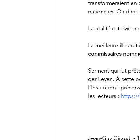
transformeraient en 
nationales. On dirait
La réalité est évide
La meilleure illustra
commissaires nommé
Serment qui fut prêt
der Leyen. À cette o
l’Institution : prése
les lecteurs : 
https:/
Jean-Guy Giraud  - 1