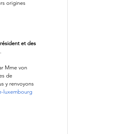
rs origines 
résident et des 
.
 par Mme von 
es de 
us y renvoyons 
de-luxembourg