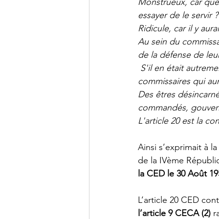
Monstrueux, car quel
essayer de le servir ?
Ridicule, car il y au
Au sein du commissari
de la défense de leu
 S'il en était autrem
commissaires qui aura
Des êtres désincarné
commandés, gouvern
L'article 20 est la c
Ainsi s’exprimait à l
de la IVème Républiq
la CED le 30 Août 19
L’article 20 CED cont
l’article 9 CECA
(2)
 r