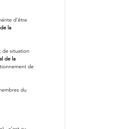
érite d’être 
de la 
 de situation 
l de la 
ctionnement de 
membres du 
) , c’est au 