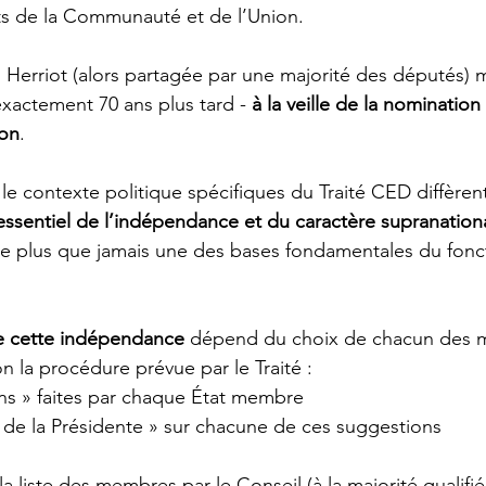
ants de la Communauté et de l’Union.
 Herriot (alors partagée par une majorité des députés) m
xactement 70 ans plus tard - 
à la veille de la nomination 
on
.
le contexte politique spécifiques du Traité CED diffèrent
 essentiel de l’indépendance et du caractère supranationa
e plus que jamais une des bases fondamentales du fon
e cette indépendance
 dépend du choix de chacun des 
n la procédure prévue par le Traité :
ns » faites par chaque État membre
  de la Présidente » sur chacune de ces suggestions
a liste des membres par le Conseil (à la majorité qualifiée