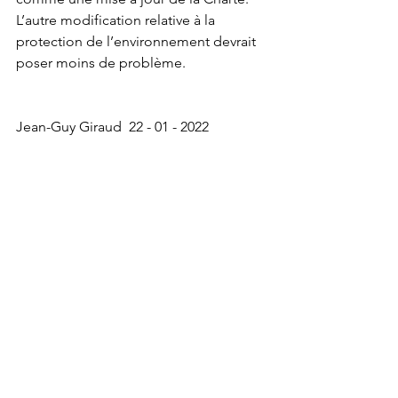
L’autre modification relative à la 
protection de l’environnement devrait 
poser moins de problème.
Jean-Guy Giraud  22 - 01 - 2022  
___________________________________
_____________
Annexe : extraits du discours du 
Président Macron
 (nos surlignages) :
"Deuxièmement, l'Europe ne peut pas 
se détourner plus longtemps des 
Balkans occidentaux. Les Balkans 
occidentaux sont, par leur géographie 
comme par l'histoire, par la part de 
tragique comme par la promesse 