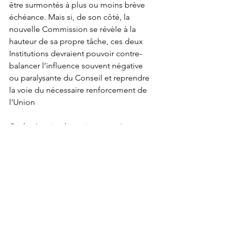
être surmontés à plus ou moins brève 
échéance. Mais si, de son côté, la 
nouvelle Commission se révèle à la 
hauteur de sa propre tâche, ces deux 
Institutions devraient pouvoir contre-
balancer l’influence souvent négative 
ou paralysante du Conseil et reprendre 
la voie du nécessaire renforcement de 
l’Union  
Car la réussite du projet européen est 
une "
cible mouvante à l’horizon
", 
jamais véritablement atteinte mais 
toujours placée - à défaut de toute 
autre envisageable - dans la ligne de 
mire des forces progressistes. 
Jean-Guy Giraud  27 - 07 - 2019