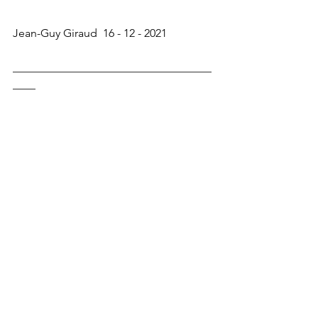
Jean-Guy Giraud  16 - 12 - 2021
___________________________________
____
(1) voir : 
https://www.lesamisdutraitedelisbonne.
com/post/l-ue-et-la-question-lgbtiq-
suite-2
Voir tout
Posts récents