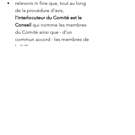
relevons in fine que, tout au long 
de la procédure d’avis, 
l’interlocuteur du Comité est le 
Conseil
 qui nomme les membres 
du Comité ainsi que - d’un 
commun accord - les membres de 
la CJE.
On devine aisément les raisons pour 
lesquelles il est ici insisté sur ce « 
modèle européen 
» de vérification des 
aptitudes des plus hauts magistrats à 
exercer leurs fonctions. D’autant plus 
que, comme le relève le Comité 255, 
une telle procédure va bien au delà de 
ce qui est exigé dans les Etats 
membres 
(3)
. Après plus de dix ans 
d’existence, ce modèle a fait preuve 
d’une 
incontestable efficacité
 - 
notamment quant la pre-sélection des 