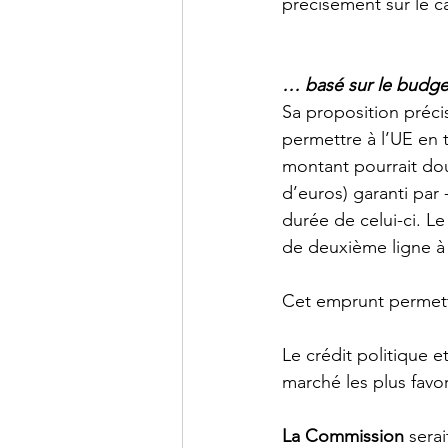
précisément sur le ca
… basé sur le budget
Sa proposition préci
permettre à l’UE en t
montant pourrait doub
d’euros) garanti par 
durée de celui-ci. L
de deuxième ligne à 
Cet emprunt permettr
Le crédit politique e
marché les plus favor
La Commission
 sera