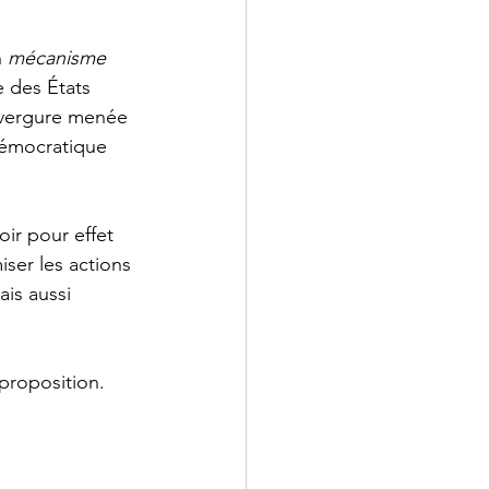
 
mécanisme 
e des États 
envergure menée 
démocratique 
oir pour effet 
ser les actions 
is aussi 
proposition.  