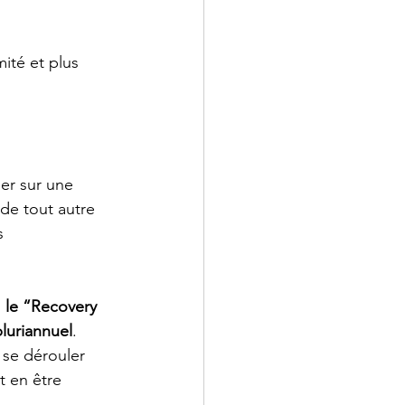
ité et plus 
er sur une 
 de tout autre 
s 
 
le “Recovery 
pluriannuel
. 
 se dérouler 
t en être 