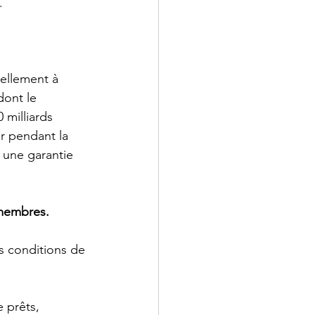
. 
iellement à 
dont le 
 milliards 
r pendant la 
 une garantie 
 membres.
es conditions de 
 prêts, 