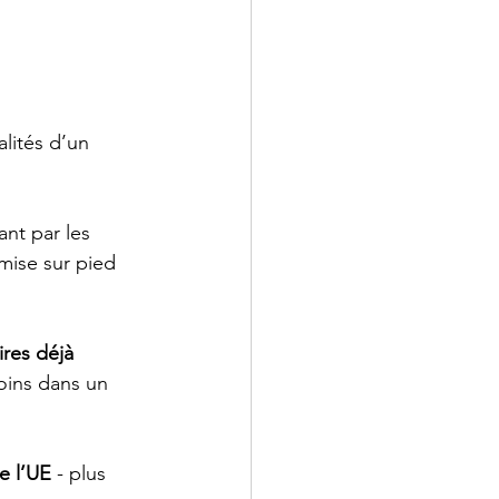
lités d’un 
ant par les 
 mise sur pied 
res déjà 
oins dans un 
e l’UE
 - plus 