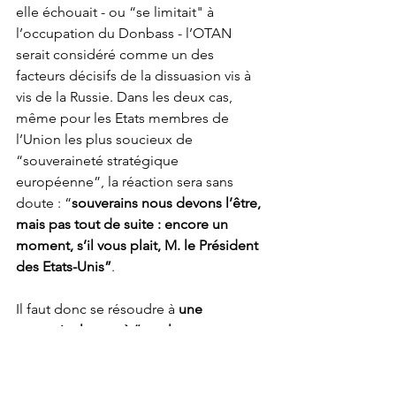
elle échouait - ou “se limitait" à 
l’occupation du Donbass - l’OTAN 
serait considéré comme un des 
facteurs décisifs de la dissuasion vis à 
vis de la Russie. Dans les deux cas, 
même pour les Etats membres de 
l’Union les plus soucieux de 
“souveraineté stratégique 
européenne”, la réaction sera sans 
doute : “
souverains nous devons l’être, 
mais pas tout de suite : encore un 
moment, s’il vous plait, M. le Président 
des Etats-Unis”
.
Il faut donc se résoudre à 
une 
poursuite lente - à “une longue 
marche” - de la construction d’une 
défense européenne crédible et 
autonome
. Ce sera surtout dans 