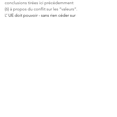
conclusions tirées ici précédemment 
(6) à propos du conflit sur les “valeurs”. 
L
’ UE doit pouvoir - sans rien céder sur 
les principes - disposer d’autres leviers, 
atouts ou perspectives : 
faire preuve de 
retenue sur des 
questions sociétales
 nouvelles, 
clivantes, à la frange des 
compétences de l’UE qui 
provoquent d’inutiles “tempêtes” 
médiatiques, 
poursuivre les 
efforts de conseil, 
d’aide aux réformes et 
d’information
 de l’opinion sur son 
action qui devraient finir par 
produire progressivement des 
effets positifs,
tabler sur le fait que le 
renouvellement démocratique des 