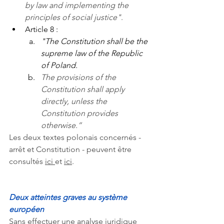
by law and implementing the 
principles of social justice"
.
Article 8 : 
"The Constitution shall be the 
supreme law of the Republic 
of Poland.
The provisions of the 
Constitution shall apply 
directly, unless the 
Constitution provides 
otherwise.” 
Les deux textes polonais concernés - 
arrêt et Constitution - peuvent être 
consultés 
ici 
et 
ici
. 
Deux atteintes graves au système 
européen
Sans effectuer une analyse juridique 