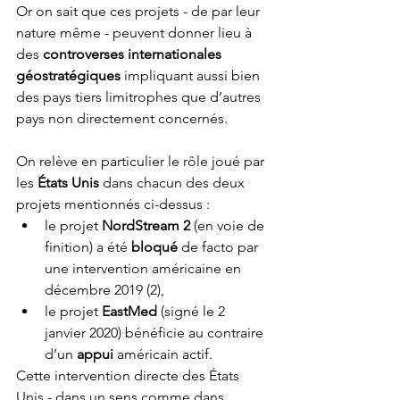
Or on sait que ces projets - de par leur 
nature même - peuvent donner lieu à 
des 
controverses internationales 
géostratégiques
 impliquant aussi bien 
des pays tiers limitrophes que d’autres 
pays non directement concernés.
On relève en particulier le rôle joué par 
les 
États Unis
 dans chacun des deux 
projets mentionnés ci-dessus :
le projet 
NordStream 2
 (en voie de 
finition) a été 
bloqué
 de facto par 
une intervention américaine en 
décembre 2019 (2), 
le projet 
EastMed
 (signé le 2 
janvier 2020) bénéficie au contraire 
d’un 
appui
 américain actif. 
Cette intervention directe des États 
Unis - dans un sens comme dans 