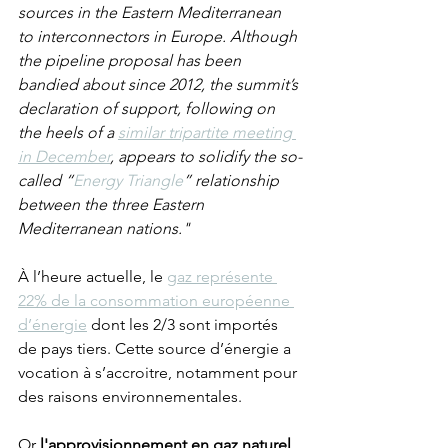
sources in the Eastern Mediterranean 
to interconnectors in Europe. Although 
the pipeline proposal has been 
bandied about since 2012, the summit’s 
declaration of support, following on 
the heels of a 
similar tripartite meeting 
in December
, appears to solidify the so-
called “
Energy Triangle
” relationship 
between the three Eastern 
Mediterranean nations."
À l’heure actuelle, le 
gaz représente 
22% de la consommation européenne 
d’énergie
 dont les 2/3 sont importés 
de pays tiers. Cette source d’énergie a 
vocation à s’accroitre, notamment pour 
des raisons environnementales. 
Or
 l'approvisionnement en gaz naturel 