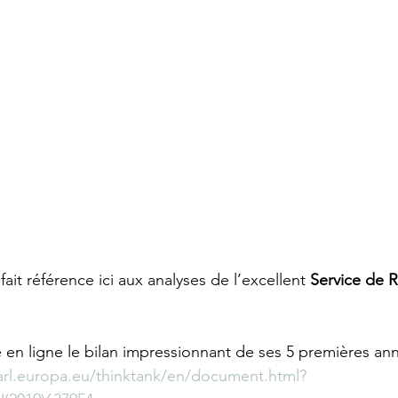
it référence ici aux analyses de l’excellent 
Service de 
 en ligne le bilan impressionnant de ses 5 premières ann
rl.europa.eu/thinktank/en/document.html?