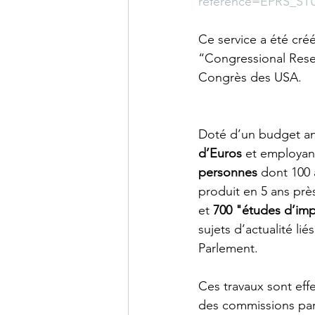
reference=EPRS_STU
Ce service a été cr
“Congressional Rese
Congrès des USA.
Doté d’un budget an
d’Euros
 et employan
personnes
 dont 100 
produit en 5 ans prè
et 
700 "études d’im
sujets d’actualité liés
Parlement.
Ces travaux sont eff
des commissions par