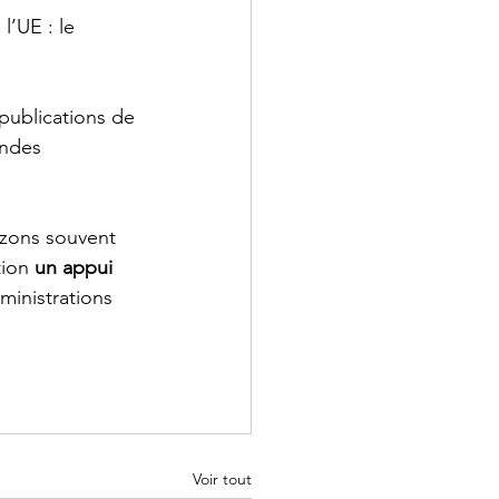
’UE : le 
 publications de 
andes 
izons souvent 
tion 
un appui 
ministrations 
Voir tout