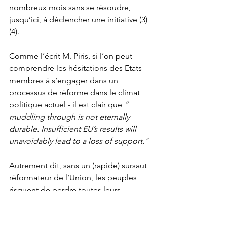
nombreux mois sans se résoudre, 
jusqu’ici, à déclencher une initiative 
(3)
(4). 
Comme l’écrit M. Piris, si l’on peut 
comprendre les hésitations des Etats 
membres à s’engager dans un 
processus de réforme dans le climat 
politique actuel - il est clair que 
“ 
muddling through is not eternally 
durable. Insufficient EU’s results will 
unavoidably lead to a loss of support."
Autrement dit, sans un (rapide) sursaut 
réformateur de l’Union, les peuples 
risquent de perdre toutes leurs 
illusions sur la capacité de l’Europe à 
maîtriser et protéger leur “avenir” aussi 
bien national que commun. Dans le 