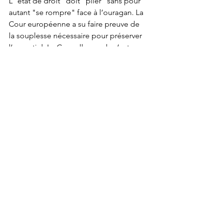
L’”état de droit” doit “plier" sans pour 
autant "se rompre" face à l’ouragan. La 
Cour européenne a su faire preuve de 
la souplesse nécessaire pour préserver 
l’essentiel. La Cour allemande s’est 
montrée plus rigide mais, s’en 
remettant à une forme d’arbitrage 
politique du Gouvernement et du 
Parlement, elle a tout de même retenu 
son coup.
L’ “affaire” suit son cours …
NB une récente série de notes sur 
cette question figure sur le site du 
Verfassungsblog avec notamment une 
excellente analyse de l’ancien Avocat 
général auprès de la CJE, M. Miguel 
Poiares Maduro 