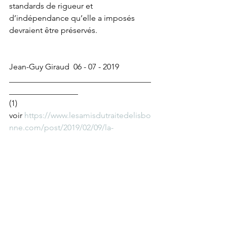
standards de rigueur et 
d’indépendance qu’elle a imposés 
devraient être préservés.
Jean-Guy Giraud  06 - 07 - 2019   
___________________________________
_________________
(1) 
voir 
https://www.lesamisdutraitedelisbo
nne.com/post/2019/02/09/la-
concurrence-non-faussée
https://www.lesamisdutraitedelisbonne.
com/post/2019/02/20/fusion-
alstomsiemens-un-cas-d-école-suite-1
(2) 
https://www.politico.eu/wp-
content/uploads/2019/07/1328-
Modernising-EU-Competition-Policy-
1.pdf?