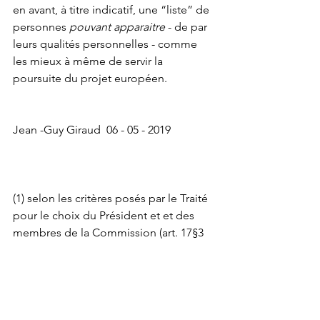
en avant, à titre indicatif, une “liste” de 
personnes 
pouvant apparaitre 
- de par 
leurs qualités personnelles - comme 
les mieux à même de servir la 
poursuite du projet européen.
Jean -Guy Giraud  06 - 05 - 2019  
(1) selon les critères posés par le Traité 
pour le choix du Président et et des 
membres de la Commission (art. 17§3 
TUE)
(2) à noter que le Conseil Européen 
peut effectuer ses propres choix - pour 
les 4 premiers de la liste - à la majorité 