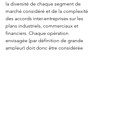
la diversité de chaque segment de 
marché considéré et de la complexité 
des accords inter-entreprises sur les 
plans industriels, commerciaux et 
financiers. Chaque opération 
envisagée (par définition de grande 
ampleur) doit donc être considérée 
pour son mérite propre - sans que 
l’objectif de création de “champions” 
(plus ou moins viables) puisse 
l’emporter sur toute autre 
considération.
Exercice d’équilibre par nature délicat 
surtout lorsque des interventions 
gouvernementales au secours 
d’entreprises nationales viennent le 
bousculer.