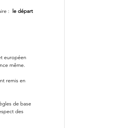
re :  
le départ 
et européen 
sence même. 
nt remis en 
règles de base 
respect des 