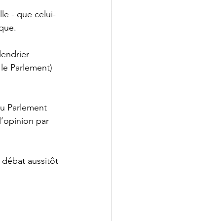
e - que celui-
que. 
lendrier 
le Parlement) 
au Parlement 
l’opinion par 
e débat aussitôt 