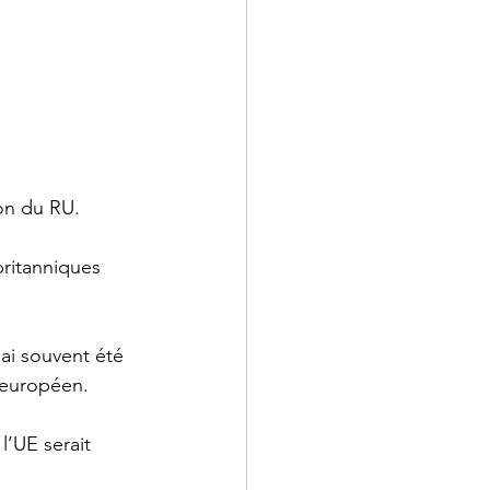
on du RU. 
ritanniques 
ai souvent été 
e européen.
l’UE serait 