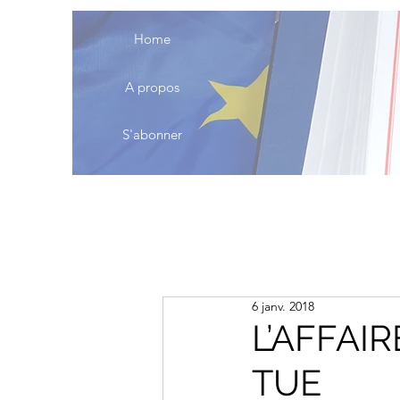
Home
A propos
S'abonner
6 janv. 2018
L’AFFAIR
TUE