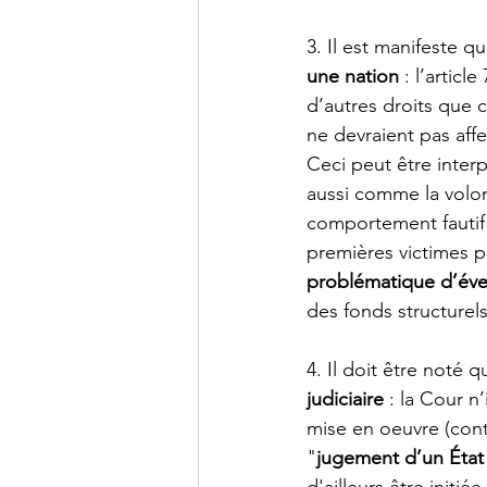
3. Il est manifeste q
une nation
 : l’artic
d’autres droits que c
ne devraient pas affe
Ceci peut être inte
aussi comme la volon
comportement fautif 
premières victimes po
problématique d’éve
des fonds structurels
4. Il doit être noté q
judiciaire
 : la Cour n
mise en oeuvre (contra
"
jugement d’un État 
d'ailleurs être initi