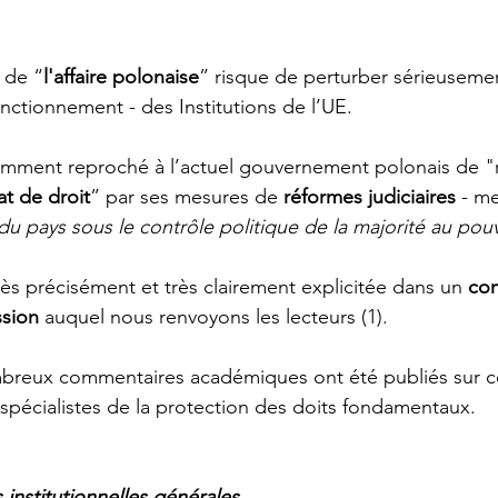
 de “
l'affaire polonaise
” risque de perturber sérieusemen
onctionnement - des Institutions de l’UE.   
tamment reproché à l’actuel gouvernement polonais de "
at de droit
” par ses mesures de 
réformes judiciaires
 - m
e du pays sous le contrôle politique de la majorité au pou
rès précisément et très clairement explicitée dans un 
co
ssion
 auquel nous renvoyons les lecteurs (1).
mbreux commentaires académiques ont été publiés sur c
s spécialistes de la protection des doits fondamentaux.
nstitutionnelles générales 