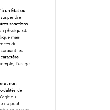
à un État ou 
e suspendre 
utres sanctions
ou physiques). 
dique mais 
ences du 
seraient les 
 
caractère 
exemple, l’usage 
ue et non 
modalités de 
s’agit du 
re ne peut 
t mise en oeuvre 