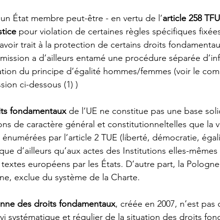
 un État membre peut-être - en vertu de l’
article 258 TF
stice
 pour violation de certaines règles spécifiques fixées
avoir trait à la protection de certains droits fondamentau
mission a d’ailleurs entamé une procédure séparée d’inf
lation du principe d’égalité hommes/femmes (voir le co
ion ci-dessous (1) )
its fondamentaux
 de l’UE ne constitue pas une base sol
ons de caractère général et constitutionneltelles que la v
 énumérées par l’article 2 TUE (liberté, démocratie, égali
lique d’ailleurs qu’aux actes des Institutions elles-mêmes
 textes européens par les États. D’autre part, la Pologn
gine, exclue du système de la Charte. 
nne des droits fondamentaux
, créée en 2007, n’est pas
vi systématique et régulier de la situation des droits f