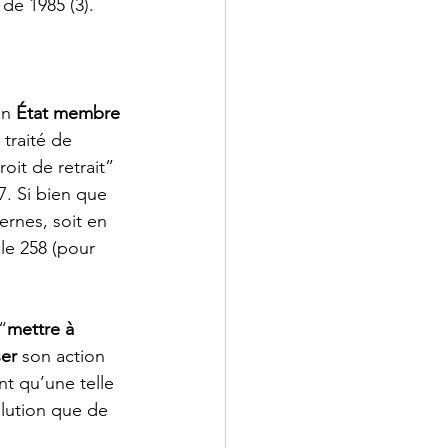
 de 1985 (3). 
un 
État membre 
 traité de 
oit de retrait” 
7. Si bien que 
ernes, soit en 
cle 258 (pour 
“
mettre à 
ser
 son action 
nt qu’une telle 
olution que de 