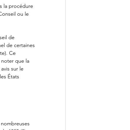
s la procédure 
Conseil ou le 
eil de 
el de certaines 
te). Ce 
 noter que la 
vis sur le 
es États 
de nombreuses 