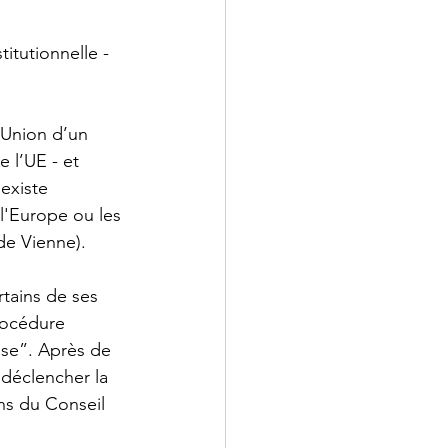
titutionnelle - 
’Union d’un 
 l’UE - et 
existe 
 l'Europe ou les 
de Vienne).  
ertains de ses 
procédure 
aise”. Après de 
 déclencher la 
ns du Conseil 