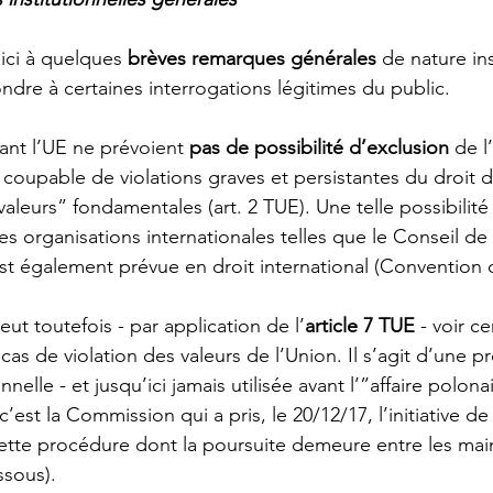
ci à quelques 
brèves remarques générales
 de nature ins
ndre à certaines interrogations légitimes du public. 
sant l’UE ne prévoient 
pas de possibilité d’exclusion
 de l
upable de violations graves et persistantes du droit de
leurs” fondamentales (art. 2 TUE). Une telle possibilité 
s organisations internationales telles que le Conseil de
est également prévue en droit international (Convention 
ut toutefois - par application de l’
article 7 TUE
 - voir c
 cas de violation des valeurs de l’Union. Il s’agit d’une 
nnelle - et jusqu’ici jamais utilisée avant l’”affaire polon
c’est la Commission qui a pris, le 20/12/17, l’initiative de
ette procédure dont la poursuite demeure entre les mai
ssous). 