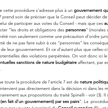
ue cette procédure s’adresse plus à un 
gouvernement qu’
le 7 prend soin de préciser que le Conseil peut décider d
elui de participer aux votes du Conseil - mais que ces 
a
cter “les droits et obligations des 
personnes
" (morales 
rprété non seulement comme une précaution d’ordre juri
té de ne pas faire subir à ces “personnes" les conséqu
de leur gouvernement. Et ce d’autant plus que celles-ci 
tentielles des violations perpétrées. On voit donc ici le
ntuelles sanctions de nature budgétaire
 affectant, par 
. 
ue toute la procédure de l’article 7 est de 
nature politiq
’intervient pas directement dans la décision ni dans les 
irement aux propositions du traité Spinelli - voir (3). Il 
(en fait d’un gouvernement) par ses pairs
”. La  procédu
ée que par un vote (unanime) du 
Conseil européen
 (5) - e