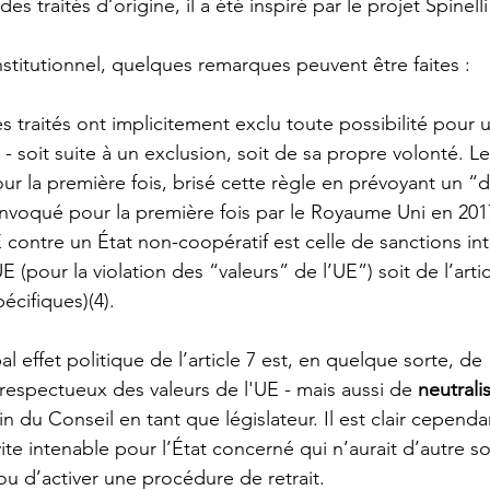
es traités d’origine, il a été inspiré par le projet Spinelli
institutionnel, quelques remarques peuvent être faites : 
les traités ont implicitement exclu toute possibilité pour 
 - soit suite à un exclusion, soit de sa propre volonté. Le
ur la première fois, brisé cette règle en prévoyant un “dr
 - invoqué pour la première fois par le Royaume Uni en 201
 contre un État non-coopératif est celle de sanctions int
UE (pour la violation des “valeurs” de l’UE”) soit de l’arti
écifiques)(4).   
pal effet politique de l’article 7 est, en quelque sorte, de 
respectueux des valeurs de l'UE - mais aussi de 
neutrali
in du Conseil en tant que législateur. Il est clair cependa
 vite intenable pour l’État concerné qui n’aurait d’autre s
ou d’activer une procédure de retrait. 