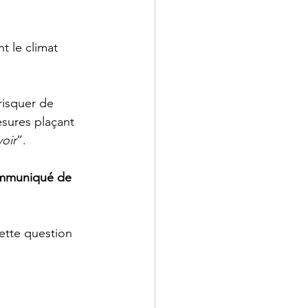
t le climat 
risquer de 
esures plaçant 
voir
”.   
mmuniqué de 
ette question 