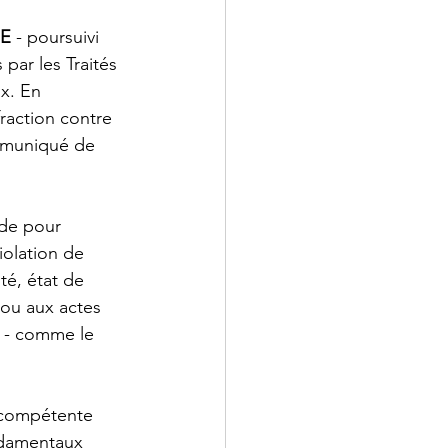
UE
 - poursuivi 
 par les Traités 
x. En 
raction contre 
mmuniqué de 
ide pour 
iolation de 
té, état de 
 ou aux actes 
e - comme le 
 compétente 
ondamentaux 