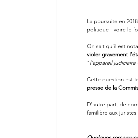
La poursuite en 2018
politique - voire le f
On sait qu’il est no
violer gravement l’ét
"
l’appareil judiciair
Cette question est t
presse de la Commi
D’autre part, de no
familière aux juriste
Quelques remarques i