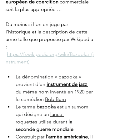
européen de coercition 
commerciale 
soit la plus appropriée …
Du moins si l’on en juge par 
l’historique et la description de cette 
arme telle que proposée par Wikipedia 
: 
https://fr.wikipedia.org/wiki/Bazooka_(i
nstrument)
La dénomination « bazooka » 
provient d'un 
instrument de jazz 
du même nom
 inventé en 1920 par 
le comédien 
Bob Burn
Le terme 
bazooka
 est un surnom 
qui désigne un 
lance-
roquettes
 utilisé durant 
la 
seconde guerre mondiale
Construit par 
l'
armée américaine
,
 il 