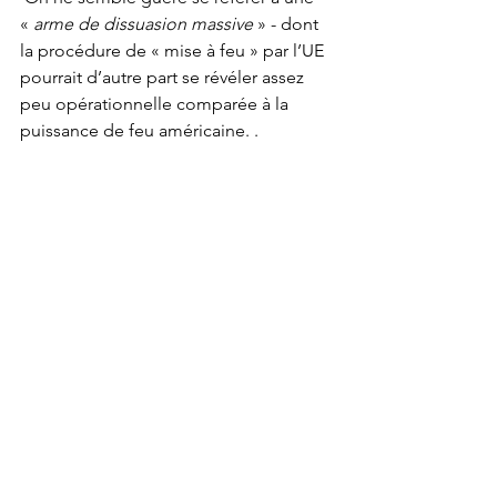
« 
arme de dissuasion massive
 » - dont 
la procédure de « mise à feu » par l’UE 
pourrait d’autre part se révéler assez 
peu opérationnelle comparée à la 
puissance de feu américaine. .
 L’Europe est-elle décidément « 
en 
retard d’une guerre
 » ?
JGGIRAUD (22 - 01 - 2026)
Voir tout
Posts récents