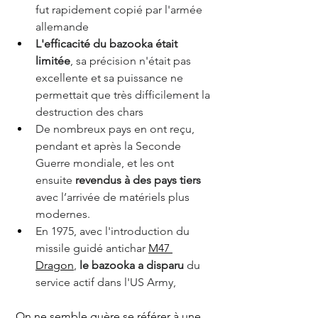
fut rapidement copié par l'armée 
allemande 
L'efficacité du bazooka était 
limitée
, sa précision n'était pas 
excellente et sa puissance ne 
permettait que très difficilement la 
destruction des chars
De nombreux pays en ont reçu, 
pendant et après la Seconde 
Guerre mondiale, et les ont 
ensuite 
revendus à des pays tiers
avec l’arrivée de matériels plus 
modernes.
En 1975, avec l'introduction du 
missile guidé antichar 
M47 
Dragon
, 
le bazooka a disparu 
du 
service actif dans l'US Army,
 On ne semble guère se référer à une 