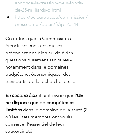
annonce-la-creation-d-un-fonds-
de-25-milliards-d.html
https://ec.europa.eu/commission/
presscorner/detail/fr/ip_20_44
On notera que la Commission a 
étendu ses mesures ou ses 
préconisations bien au-delà des 
questions purement sanitaires - 
notamment dans le domaines 
budgétaire, économiques, des 
transports, de la recherche, etc ...
En second lieu
, il faut savoir que 
l’UE 
ne dispose que de compétences 
limitées
 dans le domaine de la santé (2) 
où les États membres ont voulu 
conserver l’essentiel de leur 
souveraineté. 