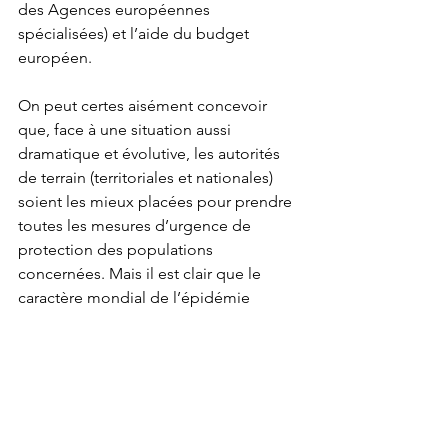
des Agences européennes 
spécialisées) et l’aide du budget 
européen. 
On peut certes aisément concevoir 
que, face à une situation aussi 
dramatique et évolutive, les autorités 
de terrain (territoriales et nationales) 
soient les mieux placées pour prendre 
toutes les mesures d’urgence de 
protection des populations 
concernées. Mais il est clair que le 
caractère mondial de l’épidémie 
dépasse largement leur capacité et 
exige 
une coopération, une 
coordination et un esprit de solidarité 
poussés des autorités nationales 
compétentes. 