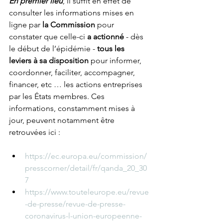
En premier lieu
, il suffit en effet de 
consulter les informations mises en 
ligne par 
la Commission
 pour 
constater que celle-ci
 a actionné 
- dès 
le début de l’épidémie -
 tous les 
leviers à sa disposition
 pour informer, 
coordonner, faciliter, accompagner, 
financer, etc … les actions entreprises 
par les États membres. Ces 
informations, constamment mises à 
jour, peuvent notamment être 
retrouvées ici :
https://ec.europa.eu/commission/
presscorner/detail/fr/qanda_20_30
7
https://www.touteleurope.eu/revue
-de-presse/revue-de-presse-
coronavirus-l-union-europeenne-