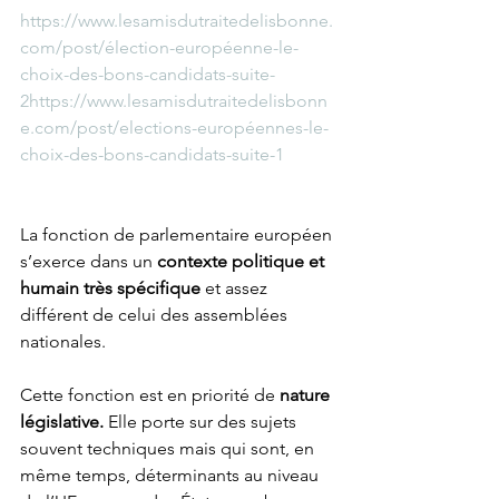
https://www.lesamisdutraitedelisbonne.
com/post/élection-européenne-le-
choix-des-bons-candidats-suite-
2https://www.lesamisdutraitedelisbonn
e.com/post/elections-européennes-le-
choix-des-bons-candidats-suite-1
La fonction de parlementaire européen 
s’exerce dans un 
contexte politique et 
humain très spécifique
 et assez 
différent de celui des assemblées 
nationales. 
Cette fonction est en priorité de 
nature 
législative. 
Elle porte sur des sujets 
souvent techniques mais qui sont, en 
même temps, déterminants au niveau 