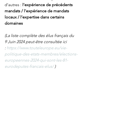
d’autres : 
l’expérience de précédents 
mandats / l’expérience de mandats 
locaux / l’expertise dans certains 
domaines
(La liste complète des élus français du 
9 Juin 2024 peut-être consultée ici 
: 
https://www.touteleurope.eu/vie-
politique-des-etats-membres/elections-
europeennes-2024-qui-sont-les-81-
eurodeputes-francais-elus/
 )