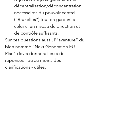
décentralisation/déconcentration 
nécessaires du pouvoir central 
(“Bruxelles”) tout en gardant à 
celui-ci un niveau de direction et 
de contrôle suffisants.
Sur ces questions aussi, l’”aventure” du 
bien nommé “Next Generation EU 
Plan” devra donnera lieu à des 
réponses - ou au moins des 
clarifications - utiles.
Jean-Guy Giraud  31 - 07 - 2020
___________________________
(1)  
https://www.ceps.eu/wp-
content/uploads/2020/07/PI2020-
18_MFF-Council-agreement.pdf