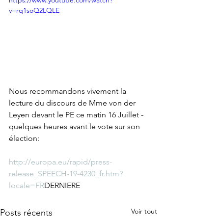
https://www.youtube.com/watch?
v=rq1soQ2LQLE
Nous recommandons vivement la 
lecture du discours de Mme von der 
Leyen devant le PE ce matin 16 Juillet - 
quelques heures avant le vote sur son 
élection:
http://europa.eu/rapid/press-
release_SPEECH-19-4230_fr.htm?
locale=FR
DERNIERE
Voir tout
Posts récents