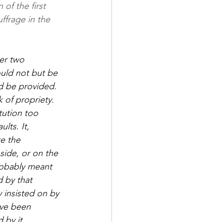
 of the first 
uffrage in the 
er two 
ould not but be 
d be provided. 
of propriety. 
tution too 
lts. It, 
e the 
ide, or on the 
robably meant 
 by that 
 insisted on by 
ave been 
 by it.