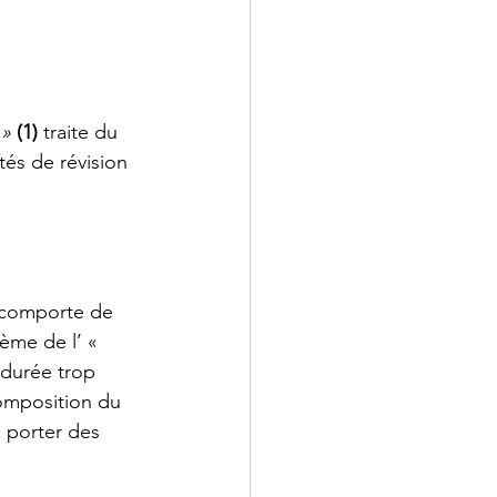
 »
(1)
 traite du 
tés de révision 
- comporte de
tème de l’ « 
 durée trop 
omposition du 
 porter des 