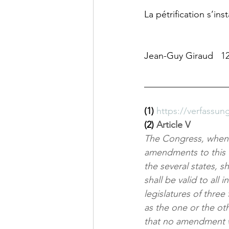
La pétrification s’ins
Jean-Guy Giraud   12
__________________
(1)
https://verfassun
(2) 
Article V
The Congress, whenev
amendments to this Co
the several states, s
shall be valid to all 
legislatures of three
as the one or the ot
that no amendment w