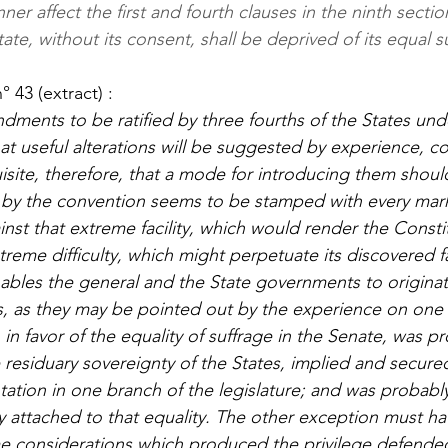
ner affect the first and fourth clauses in the ninth section
tate, without its consent, shall be deprived of its equal s
 43 (extract) : 
dments to be ratified by three fourths of the States und
at useful alterations will be suggested by experience, c
uisite, therefore, that a mode for introducing them shoul
by the convention seems to be stamped with every mark 
inst that extreme facility, which would render the Consti
reme difficulty, which might perpetuate its discovered fau
ables the general and the State governments to originat
 as they may be pointed out by the experience on one s
in favor of the equality of suffrage in the Senate, was p
 residuary sovereignty of the States, implied and secured
tation in one branch of the legislature; and was probably
rly attached to that equality. The other exception must h
 considerations which produced the privilege defended