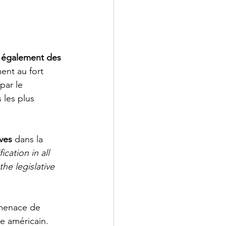
t également des 
ent au fort 
par le 
 les plus 
ives
 dans la 
cation in all 
he legislative 
menace de 
me américain. 