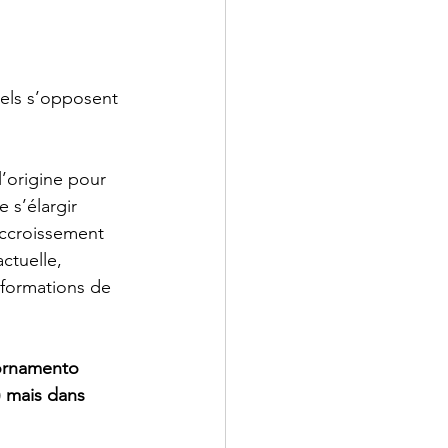
uels s’opposent 
l’origine pour 
 s’élargir 
accroissement 
ctuelle, 
sformations de 
ornamento 
) mais dans 