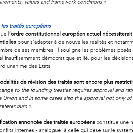
irements, values and framework conditions ». 
les traités européens
que 
l’ordre constitutionnel européen actuel nécessiterai
tielles
 pour s’adapter à de nouvelles réalités et notamm
mbre de ses membres. Il 
souligne
 les problèmes posés 
l insuffisamment démocratique et lié, pour les décisions
ord unanime des Etats. 
odalités de révision des traités sont encore plus restrict
ange to the founding treaties requires approval and ratifi
 Union and in some cases also the approval not only of t
 referendum ». 
ification annoncée des traités
européens
 constitue une 
conflits internes - analogue  à celle qui pèse sur le systè