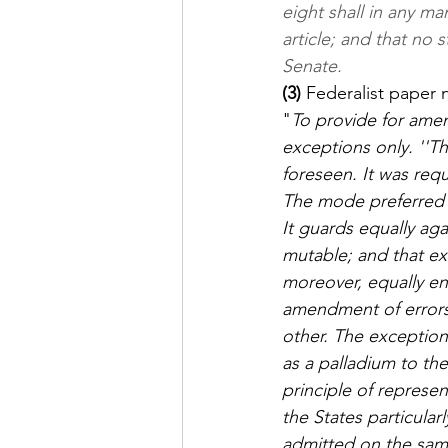
eight shall in any man
article; and that no s
Senate.
(3)
Federalist paper n°
"
To provide for amen
exceptions only. ''Th
foreseen. It was req
The mode preferred 
It guards equally aga
mutable; and that ext
moreover, equally en
amendment of errors,
other. The exception 
as a palladium to the
principle of represen
the States particula
admitted on the same