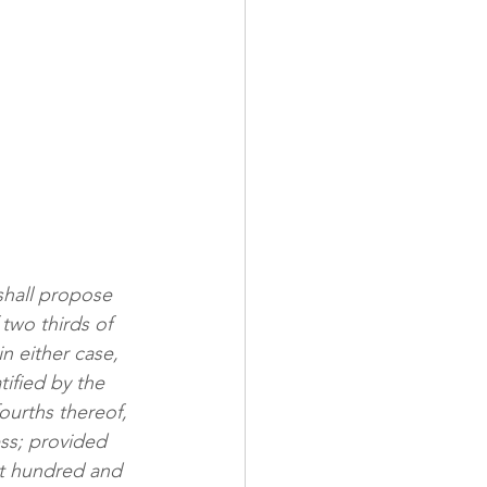
shall propose 
two thirds of 
n either case, 
tified by the 
fourths thereof, 
ss; provided 
t hundred and 