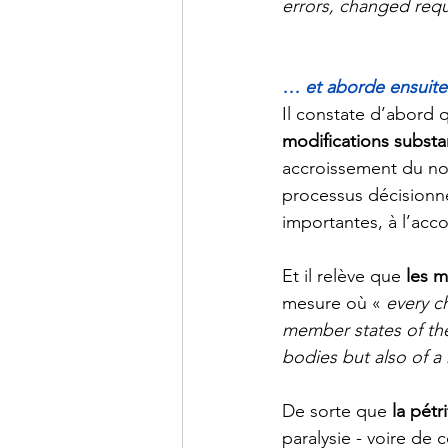
errors, changed requ
… et aborde ensuite 
Il constate d’abord 
modifications substan
accroissement du no
processus décisionne
importantes, à l’acc
Et il relève que 
les m
mesure où « 
every ch
member states of the
bodies but also of a
De sorte que 
la pétr
paralysie - voire de 