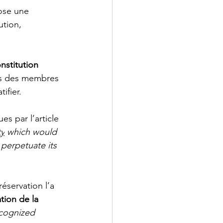
ose une 
ution, 
nstitution 
rs des membres 
ifier. 
es par l’article 
ty
 which would 
perpetuate its 
éservation l’a 
ation de la 
ecognized 