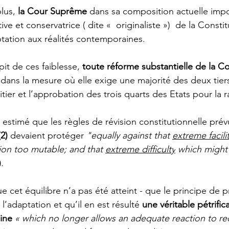
lus, 
la Cour Suprême
 dans sa composition actuelle imp
tive et conservatrice ( dite «  originaliste »)  de la Constit
ation aux réalités contemporaines. 
pit de ces faiblesse, 
toute réforme substantielle de la Co
 dans la mesure où elle exige une majorité des deux tie
ier et l’approbation des trois quarts des Etats pour la rat
t estimé que les règles de révision constitutionnelle prévu
(2) 
devaient protéger 
"equally against that 
extreme facili
ion too mutable; and that 
extreme difficulty
 which might 
)
.
e cet équilibre n’a pas été atteint - que le principe de pr
l’adaptation et qu’il en est résulté 
une véritable pétrific
ine 
« 
which no longer allows an adequate reaction to r