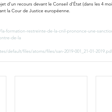
’objet d’un recours devant le Conseil d’État (dans les 4 mo
vant la Cour de Justice européenne. 
r/la-formation-restreinte-de-la-cnil-prononce-une-sancti
ontre-de-la
ites/default/files/atoms/files/san-2019-001_21-01-2019.pd