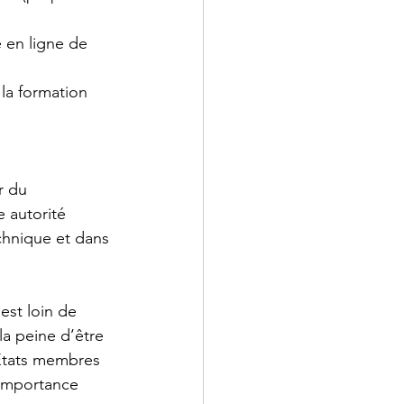
 en ligne de 
la formation 
r du 
 autorité 
chnique et dans 
 est loin de 
la peine d’être 
 États membres 
importance 