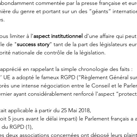
 abondamment commentée par la presse française et eu
ère du genre et portant sur un des “géants” internatio
s. 
us limiter à l’
aspect institutionnel 
d’une affaire qui peu
le de "
success story
” tant de la part des législateurs eu
orité nationale de contrôle de la législation. 
apprécié en rappelant la simple chronologie des faits : 
, l’ UE a adopté le fameux RGPD (“Règlement Général sur 
rès une intense négociation entre le Conseil et le Parl
rnier ayant considérablement renforcé l’aspect “protect
it applicable à partir du 25 Mai 2018,  
oit 5 jours avant le délai imparti) le Parlement français a
 du RGPD (1),  
les deux associations concernées ont déposé leurs plain