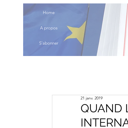
Home
A propos
S'abonner
21 janv. 2019
QUAND L
INTERN