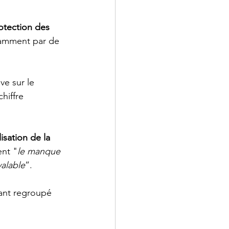
otection des 
otamment par de 
ive sur le 
hiffre 
isation de la 
nt "
le manque 
valable
”. 
yant regroupé 