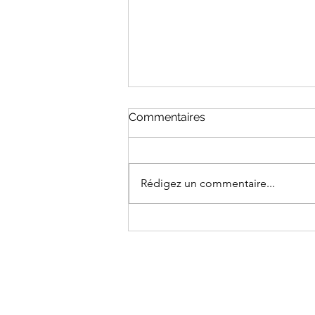
Commentaires
Rédigez un commentaire...
AUX ETATS-UNIS, LA «
HIGH DOLLAR RACE » DES
MID-TERMS (3/11/26) -
suite 1