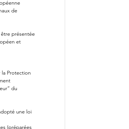
ropéenne 
naux de 
t être présentée 
ropéen et 
la Protection 
ement 
eur” du 
 adopté une loi 
tes (préparées 