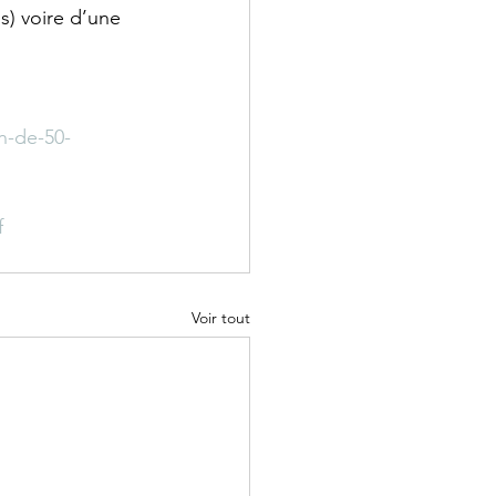
is) voire d’une 
on-de-50-
f
Voir tout