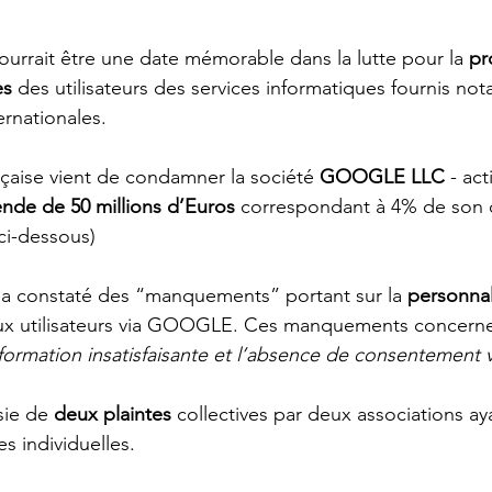
ourrait être une date mémorable dans la lutte pour la 
pr
es
 des utilisateurs des services informatiques fournis n
rnationales. 
nçaise vient de condamner la société 
GOOGLE LLC 
- act
nde de 50 millions d’Euros
 correspondant à 4% de son c
r ci-dessous)
 a constaté des “manquements” portant sur la 
personnal
ux utilisateurs via GOOGLE. Ces manquements concerne
nformation insatisfaisante et l’absence de consentement 
sie de 
deux plaintes
 collectives par deux associations a
s individuelles. 