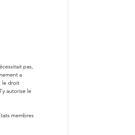
cessitait pas, 
rnement a 
le droit 
y autorise le 
 États membres 