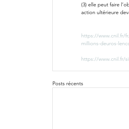
(3) elle peut faire l
action ultérieure de
https://www.cnil.fr/f
millions-deuros-lenc
https://www.cnil.fr/s
Posts récents