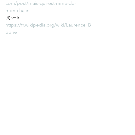
com/post/mais-qui-est-mme-de-
montchalin
(4) voir 
https://fr.wikipedia.org/wiki/Laurence_B
oone
https://www.lesamisdutraitedelisbonne.
com/post/révision-des-traités-le-role-