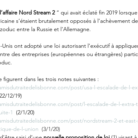
l’affaire Nord Stream 2
 “ qui avait éclaté fin 2019 lorsqu
ricaine s’étaient brutalement opposés à l’achèvement de
zoduc entre la Russie et l’Allemagne. 
 -Unis ont adopté une loi autorisant l’exécutif à appliqu
ontre des entreprises (européennes ou étrangères) partici
oduc. 
re figurent dans les trois notes suivantes : 
misdutraitedelisbonne.com/post/usa-l-escalade-de-l-extra
(22/12/19)
misdutraitedelisbonne.com/post/l-escalade-de-l-extra-ter
uite-1
  (2/1/20)
amisdutraitedelisbonne.com/post/nordstream-2-et-east
tique-de-l-union
  (3/1/20)
d’être saisi d’une 
nouvelle proposition de loi
 (1) visant 