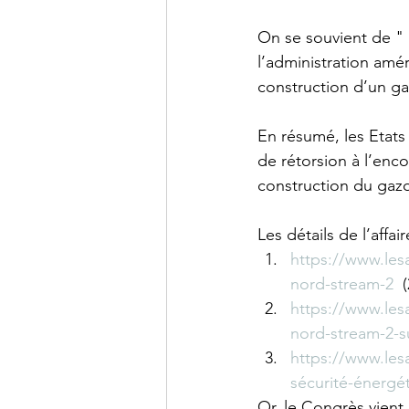
On se souvient de " 
l’administration amé
construction d’un ga
En résumé, les Etats
de rétorsion à l’enc
construction du gaz
Les détails de l’affai
https://www.lesa
nord-stream-2
  
https://www.lesa
nord-stream-2-s
https://www.les
sécurité-énergé
Or, le Congrès vient 