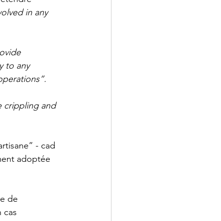
volved in any 
ovide 
y to any 
operations”.
e crippling and 
rtisane” - cad 
ment adoptée 
e de 
 cas 