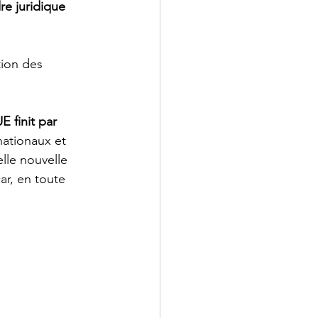
re juridique 
tion des 
UE finit par 
nationaux et 
lle nouvelle 
ar, en toute 