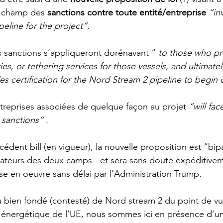
 champ des 
sanctions contre toute entité/entreprise
“in
ipeline for the project”
. 
es sanctions s’appliqueront dorénavant “ 
to those who pr
ties, or tethering services for those vessels, and ultimatel
s certification for the Nord Stream 2 pipeline to begin 
ntreprises associées de quelque façon au projet 
“will fac
sanctions” .
dent bill (en vigueur), la nouvelle proposition est “bipa
nateurs des deux camps - et sera sans doute expéditive
se en oeuvre sans délai par l’Administration Trump
. 
ien fondé (contesté) de Nord stream 2 du point de vu
énergétique de l’UE, 
nous sommes ici en présence d’un