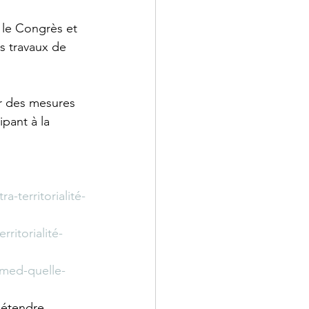
e le Congrès et 
s travaux de 
er des mesures 
pant à la 
-territorialité-
ritorialité-
-med-quelle-
à étendre 