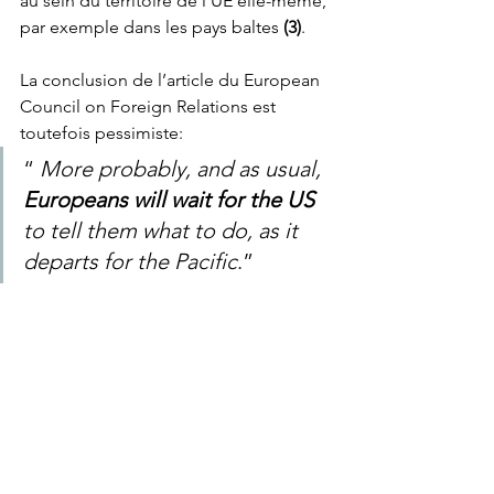
au sein du territoire de l’UE elle-même, 
par exemple dans les pays baltes 
(3)
. 
La conclusion de l’article du European 
Council on Foreign Relations est 
toutefois pessimiste:
“ 
More probably, and as usual, 
Europeans will wait for the US
to tell them what to do, as it 
departs for the Pacific
.”
Et, pourrait-on ajouter, les Européens 
croiseront les doigts pour que les 
prochaines élections américaines (de 
mid-term et présidentielles) ne rendent 
pas le pouvoir à la frange la plus 
nationaliste et isolationniste du Parti 
Républicain.  