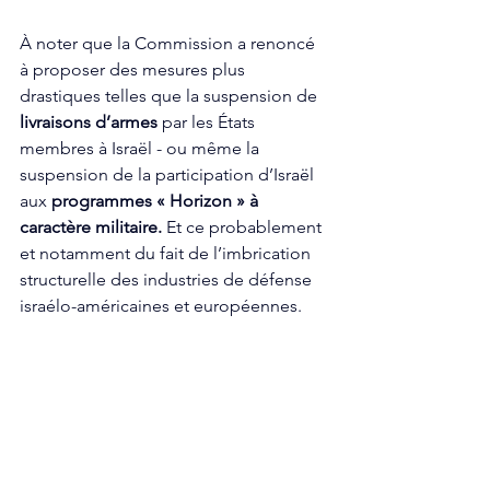
À noter que la Commission a renoncé 
à proposer des mesures plus 
drastiques telles que la suspension de
livraisons d’armes
 par les États 
membres à Israël - ou même la 
suspension de la participation d’Israël 
aux 
programmes « Horizon » à 
caractère militaire.
 Et ce probablement 
et notamment du fait de l’imbrication 
structurelle des industries de défense 
israélo-américaines et européennes. 
Les États membres
Jusqu’ici, 
5 États membres ont bloqué
l’adoption de sanctions : Autriche, 
Rép. Tchèque, Hongrie, 
Allemagne et 
Italie - 
Alors que 
4 autres
 ont adopté 