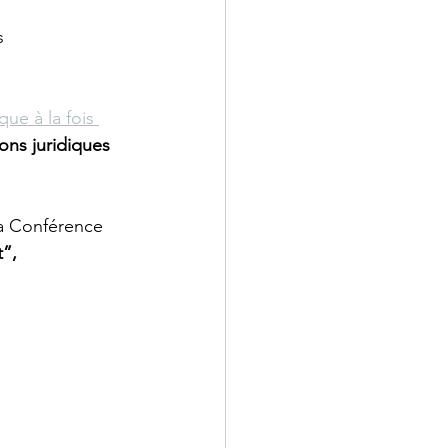
s 
que à la fois 
ons juridiques 
la Conférence 
”,