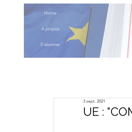
Home
A propos
S'abonner
3 sept. 2021
UE : "C