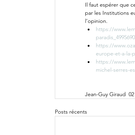
Il faut espérer que 
par les Institutions 
l’opinion.
https://www.lem
paradis_4995690
https://www.ozap
europe-et-a-la-
https://www.lem
michel-serres-e
Jean-Guy Giraud  02 
Posts récents