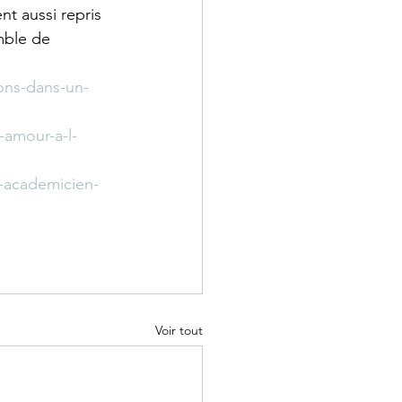
t aussi repris 
mble de 
ons-dans-un-
-amour-a-l-
t-academicien-
Voir tout