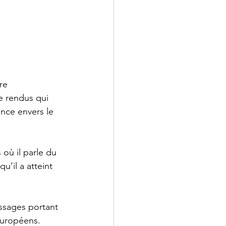
re 
e rendus qui 
nce envers le 
où il parle du 
u’il a atteint 
ssages portant 
européens.