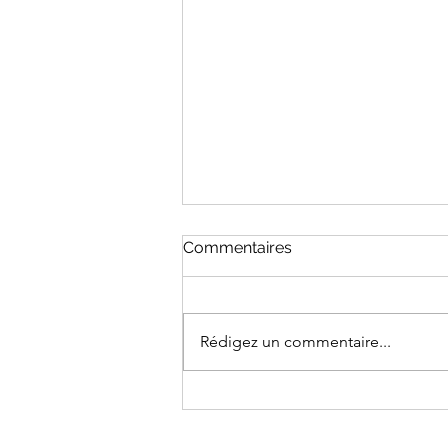
Commentaires
Rédigez un commentaire...
AUX ETATS-UNIS, LA «
HIGH DOLLAR RACE » DES
MID-TERMS (3/11/26) -