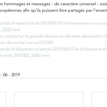
ces hommages et messages - de caractère universel - soien
européennes afin qu’ils puissent être partagés par l’ense
onde.fr/idees/article/2016/09/10/michel-serres-nous-viv
_3232.html
.com/actu/-la-grande-librairie-la-vibrante-declaration-d
paix-de-michel-serres/575330
onde.fr/disparitions/article/2019/06/01/le-philosophe-e
st-mort_5470322_3382.html
- 06 - 2019