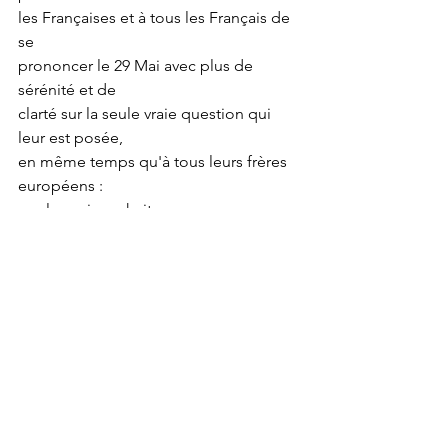
les Françaises et à tous les Français de 
se
prononcer le 29 Mai avec plus de 
sérénité et de
clarté sur la seule vraie question qui 
leur est posée,
en même temps qu'à tous leurs frères 
européens :
quel avenir souhaitez vous pour 
l'Europe et donc
pour la France ?
Vive la France ! Vive l'Europe !
(
Ce message - un temps envisagé - n’a 
finalement pas été diffusé
) 