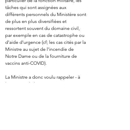
particulier de la fonction militaire, les 
tâches qui sont assignées aux 
différents personnels du Ministère sont 
de plus en plus diversifiées et 
ressortent souvent du domaine civil, 
par exemple en cas de catastrophe ou 
d’aide d’urgence (cf; les cas cités par la 
Ministre au sujet de l’incendie de 
Notre Dame ou de la fourniture de 
vaccins anti-COVID). 
La Ministre a donc voulu rappeler - à 
l’occasion de l’arrêt européen - 
“l’unicité et la singularité du statut 
militaire qui est au coeur de la 
cohésion et de l’efficacité de nos 
forces armées
”.
Rappel parfaitement 
légitime
 à un 