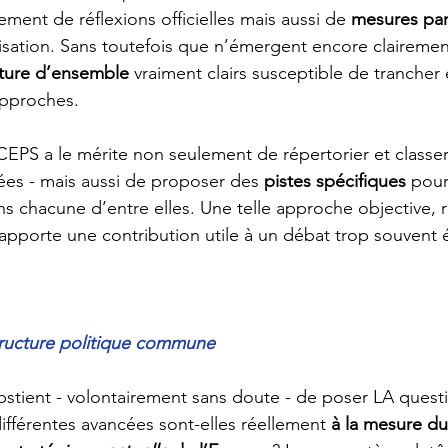
ement de réflexions officielles mais aussi de 
mesures part
sation. Sans toutefois que n’émergent encore clairement
cture d’ensemble
 vraiment clairs susceptible de trancher 
 approches. 
CEPS a le mérite non seulement de répertorier et classer
cées - mais aussi de proposer des 
pistes spécifiques 
pour
s chacune d’entre elles. Une telle approche objective, ré
apporte une contribution utile à un débat trop souvent é
ructure politique commune
bstient - volontairement sans doute - de poser LA quest
ifférentes avancées sont-elles réellement 
à la mesure du