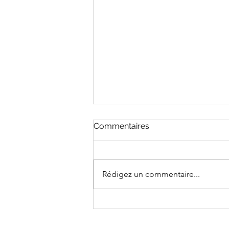
Commentaires
Rédigez un commentaire...
CEUTA : UN TROU DANS LA
RAQUETTE DE DÉFENSE
CYBERNÉTIQUE DE L’UE ?