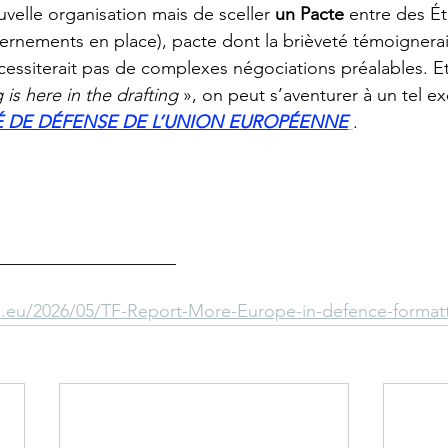
velle organisation mais de sceller 
un Pacte
 entre des Ét
rnements en place), pacte dont la brièveté témoignerai
cessiterait pas de complexes négociations préalables. Et
is here in the drafting 
», on peut s’aventurer à un tel ex
É DE DÉFENSE DE L’UNION EUROPÉENNE
.
____________________
s.eu/2026/05/TF-Report-More-Europe-in-defence-format