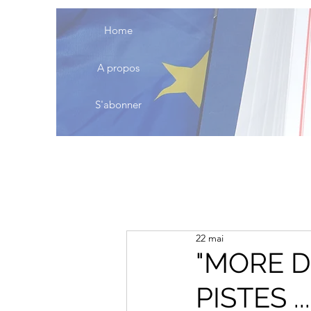
Home
A propos
S'abonner
22 mai
"MORE D
PISTES .