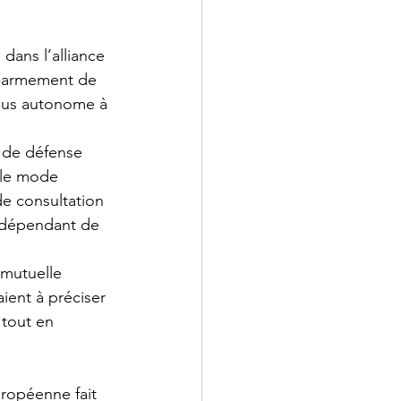
dans l’alliance 
ré-armement de 
lus autonome à 
 de défense 
 le mode 
e consultation 
n dépendant de 
 mutuelle 
ient à préciser 
 tout en 
uropéenne fait 