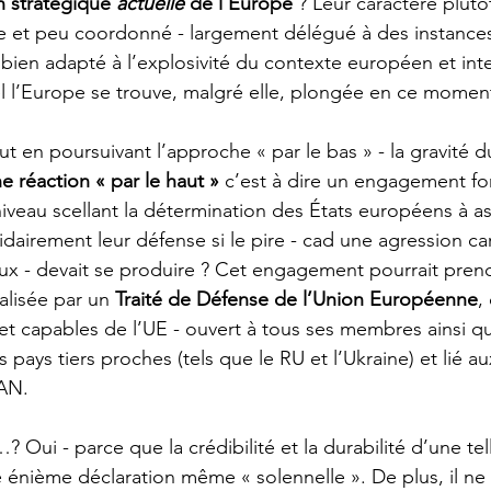
on stratégique 
actuelle
 de l’Europe 
? Leur caractère plutô
ire et peu coordonné - largement délégué à des instance
-il bien adapté à l’explosivité du contexte européen et int
l l’Europe se trouve, malgré elle, plongée en ce mome
out en poursuivant l’approche « par le bas » - la gravité
e réaction « par le haut »
 c’est à dire un engagement fo
niveau scellant la détermination des États européens à as
idairement leur défense si le pire - cad une agression ca
eux - devait se produire ? Cet engagement pourrait prend
alisée par un 
Traité de Défense de l’Union Européenne
,
 et capables de l’UE - ouvert à tous ses membres ainsi qu
s pays tiers proches (tels que le RU et l’Ukraine) et lié 
AN. 
? Oui - parce que la crédibilité et la durabilité d’une tell
 énième déclaration même « solennelle ». De plus, il ne 