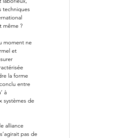
t laborieux, 
s techniques 
ernational 
nt même ? 
 du moment ne 
rmel et 
surer 
ractérisée 
re la forme 
 conclu entre 
’ à 
aux systèmes de 
e alliance 
s’agirait pas de 