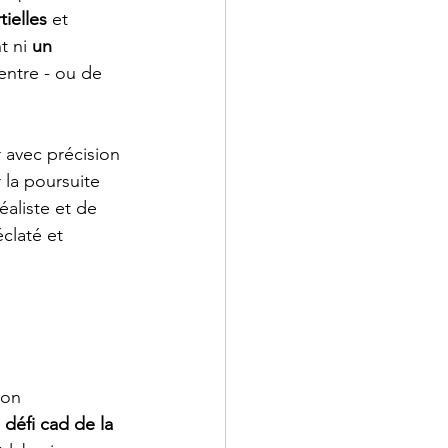
ielles
 et 
 ni 
un 
entre - ou de 
 avec précision 
 la poursuite 
aliste et de 
claté et 
ion 
 défi cad de la 