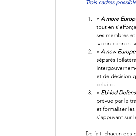
Trois cadres possibl
« 
A more Europ
tout en s’efforç
ses membres et 
sa direction et 
« 
A new Europea
séparés (bilatér
intergouverneme
et de décision 
celui-ci. 
« 
EU-led Defens
prévue par le tr
et formaliser le
s’appuyant sur le
De fait, chacun des 