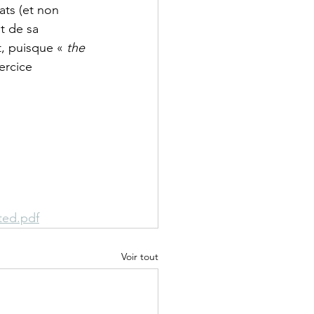
ats (et non 
t de sa 
, puisque « 
the 
ercice 
ted.pdf
Voir tout