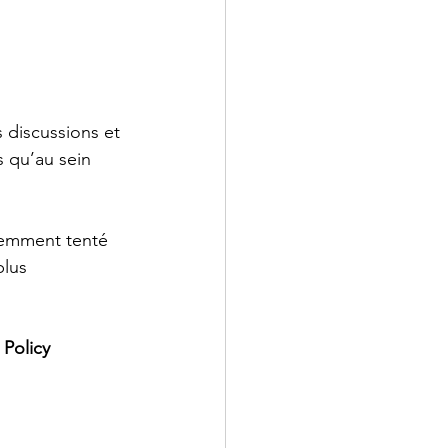
 discussions et 
s qu’au sein 
cemment tenté 
plus 
Policy 