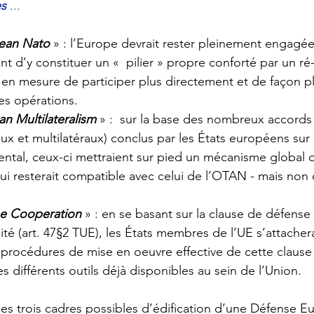
es
 ...
ean Nato
» : l’Europe devrait rester pleinement engagée 
ant d’y constituer un «  pilier » propre conforté par un 
en mesure de participer plus directement et de façon p
ses opérations.
n Multilateralism
 » :  sur la base des nombreux accords
aux et multilatéraux) conclus par les États européens sur
ntal, ceux-ci mettraient sur pied un mécanisme global d
qui resterait compatible avec celui de l’OTAN - mais no
e Cooperation
 » : en se basant sur la clause de défense
aité (art. 47§2 TUE), les États membres de l’UE s’attachera
s procédures de mise en oeuvre effective de cette clause
s différents outils déjà disponibles au sein de l’Union. 
ces trois cadres possibles d’édification d’une Défense E