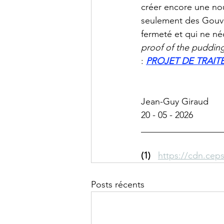
créer encore une nou
seulement des Gouve
fermeté et qui ne né
proof of the pudding 
: 
PROJET DE TRAIT
Jean-Guy Giraud
20 - 05 - 2026
__________________
(1)
https://cdn.cep
Posts récents