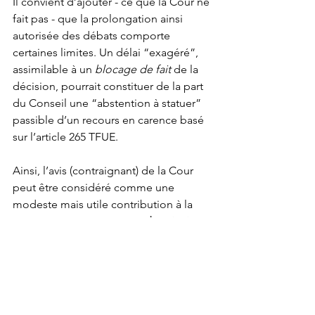
Il convient d’ajouter - ce que la Cour ne 
fait pas - que la prolongation ainsi 
autorisée des débats comporte 
certaines limites. Un délai “exagéré”, 
assimilable à un 
blocage de fait
 de la 
décision, pourrait constituer de la part 
du Conseil une “abstention à statuer” 
passible d’un recours en carence basé 
sur l’article 265 TFUE.
Ainsi, l’avis (contraignant) de la Cour 
peut être considéré comme une 
modeste mais utile contribution à la 
préservation et au 
respect du principe 
du vote majoritaire au sein du Conseil
 - 
lequel est une des clefs de voûte du 
mécanisme décisionnel 
communautaire. Dans la perspective 
de nouveaux élargissements de l’UE, 