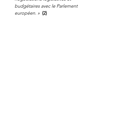
budgétaires avec le Parlement 
européen. »  
(2)
Jean-Guy Giraud
06 / 07 / 2024
___________________________________
___
(1) 
https://www.lesamisdutraitedelisbon
ne.com/post/la-très-délicate-question-
de-la-présidence-du-conseil-par-la-
hongrie
(2) 
https://www.movimentoeuropeo.it/i
mages/articoli/VIKTOR_ORBAN_NE_D
OIT_PAS_PRÉSIDER_LE_CONSEIL_DE_L