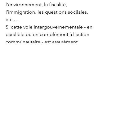
l’environnement, la fiscalité, 
l’immigration, les questions socilales, 
etc …
Si cette voie intergouvernementale - en 
parallèle ou en complément à l’action 
communautaire - est assurément 
bénéfique dans bien des cas, elle 
comporte tout de même certains 
risques et limites
.
Les risques sont ceux de la dispersion 
et de l’hétérogénéité des initiatives qui 
peuvent nuire à la lisibilité de la 
politique “européenne”. Mais aussi - 
surtout ? - le danger de fragmentation 
de facto du bloc entre ses différentes 
composantes géographiques 
(Nord/Sud - Est/Ouest).