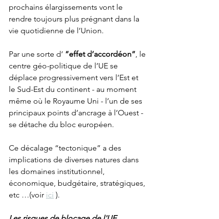
prochains élargissements vont le 
rendre toujours plus prégnant dans la 
vie quotidienne de l’Union.
Par une sorte d’ 
”effet d’accordéon”
, le 
centre géo-politique de l’UE se 
déplace progressivement vers l’Est et 
le Sud-Est du continent - au moment 
même où le Royaume Uni - l’un de ses 
principaux points d’ancrage à l’Ouest - 
se détache du bloc européen.
Ce décalage “tectonique” a des 
implications de diverses natures dans 
les domaines institutionnel, 
économique, budgétaire, stratégiques, 
etc …(voir 
ici
 ). 
Les risques de blocage de l'UE