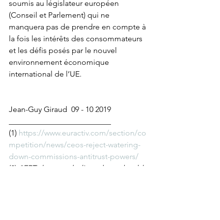
soumis au législateur européen 
(Conseil et Parlement) qui ne 
manquera pas de prendre en compte à 
la fois les intérêts des consommateurs 
et les défis posés par le nouvel 
environnement économique 
international de l’UE.
Jean-Guy Giraud  09 - 10 2019    
__________________________
(1) 
https://www.euractiv.com/section/co
mpetition/news/ceos-reject-watering-
down-commissions-antitrust-powers/
(2) 
"ERT does not believe there should 
be greater political involvement in 
merger control decisions, or that 
merger control decisions by DG 
Competition should be referred to 