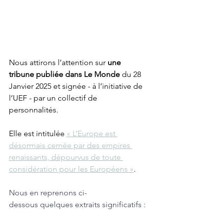
Nous attirons l’attention sur 
une 
tribune publiée dans Le Monde 
du 28 
Janvier 2025 et signée - à l’initiative de 
l’UEF - par un collectif de 
personnalités. 
Elle est intitulée 
« L’Europe est 
désormais cernée par des empires 
renaissants, dépourvus de toute 
considération pour les Européens »
.
Nous en reprenons ci-
dessous quelques extraits significatifs :