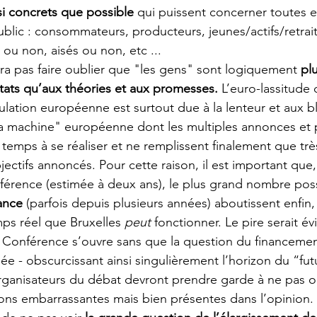
i concrets que possible
 qui puissent concerner toutes 
blic : consommateurs, producteurs, jeunes/actifs/retraité
u non, aisés ou non, etc ...       
ra pas faire oublier que "les gens" sont logiquement 
pl
ultats qu’aux théories et aux promesses.
 L’euro-lassitude
ulation européenne est surtout due à la lenteur et aux b
la machine" européenne dont les multiples annonces et
temps à se réaliser et ne remplissent finalement que trè
jectifs annoncés. Pour cette raison, il est important que
férence (estimée à deux ans), le plus grand nombre poss
ance
 (parfois depuis plusieurs années) aboutissent enfin,
ps réel que Bruxelles 
peut
 fonctionner. Le pire serait 
 Conférence s’ouvre sans que la question du financemen
lée - obscurcissant ainsi singulièrement l’horizon du “futu
ganisateurs du débat devront prendre garde à ne pas ob
ions embarrassantes mais bien présentes dans l’opinion.