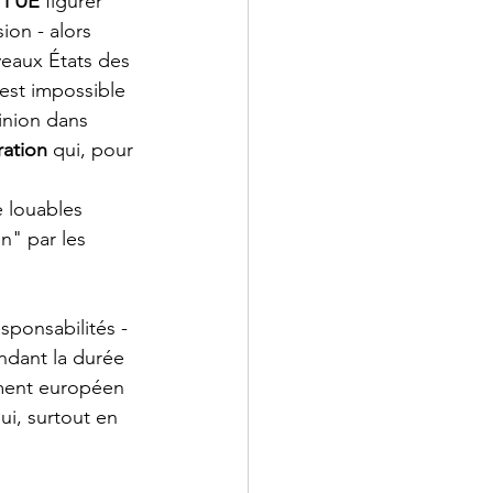
 l’UE
 figurer 
on - alors 
eaux États des 
 est impossible 
inion dans 
ration
 qui, pour 
e louables 
n" par les 
sponsabilités - 
endant la durée 
ement européen 
ui, surtout en 