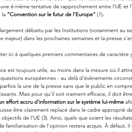
’une é-nième tentative de rapprochement entre l’UE et 
 la 
“Convention sur le futur de l’Europe”
 (1)
.
 largement débattu par les Institutions (notamment au se
e majeur) dans les prochaines semaines et la presse s’en
ter ici à quelques premiers commentaires de caractère gé
ce est toujours utile, au moins dans la mesure où il attire
s questions européennes - au delà d’évènements circonst
t parfois la une de la presse sans que le public en compr
ssants. Mais pour qu’il soit vraiment efficace, il doit être
 effort accru d’information sur le système lui-même
 af
isse être clairement replacé dans le cadre approprié de
bjectifs de l’UE (3). Ainsi, quels que soient les résultat
 familiarisation de l’opinion restera acquis. À défaut, il 