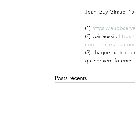
Jean-Guy Giraud  15 
__________________
(1) 
https://euobserve
(2) voir aussi : 
https:
conference-à-la-con
(3) chaque participa
qui seraient fournie
Posts récents