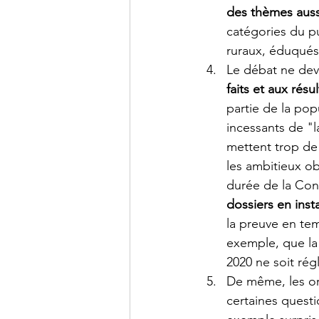
des thèmes auss
catégories du pu
ruraux, éduqués o
Le débat ne dev
faits et aux rés
partie de la pop
incessants de "
mettent trop de 
les ambitieux ob
durée de la Con
dossiers en inst
la preuve en tem
exemple, que la
2020 ne soit rég
De même, les or
certaines quest