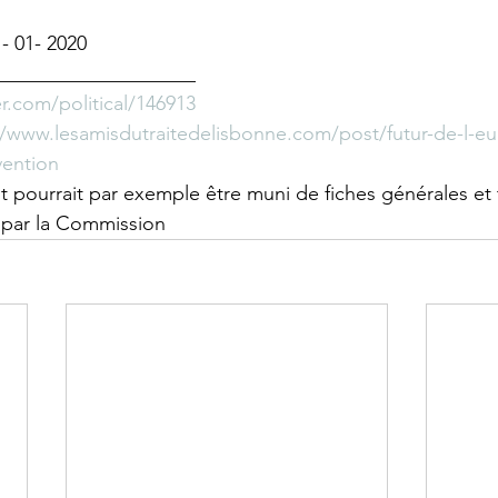
- 01- 2020 
____________________
r.com/political/146913
//www.lesamisdutraitedelisbonne.com/post/futur-de-l-eu
vention
nt pourrait par exemple être muni de fiches générales et
s par la Commission 