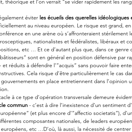
it, théorique et l’on verrait “se vider rapidement les rang
également éviter 
les écueils des querelles idéologiques 
ficiellement au niveau européen. Le risque est grand, en p
onférence en une arène où s’affronteraient stérilement l
rosceptiques, nationalistes et fédéralistes, libéraux et c
ositions, etc … Et ce d’autant plus que, dans ce genre 
“bâtisseurs” sont en général en position défensive par r
 et réduits à défendre l’”acquis” sans pouvoir faire ent
structives. Cela risque d’être particulièrement le cas dan
gouvernements en place entretiennent dans l’opinion 
ion.
stacle à ce type d’opération transversale demeure évide
ocle commun
 - c’est à dire l’inexistence d’un sentiment 
uropéenne” (et plus encore d’”affectio societatis”), d’u
férentes composantes nationales, de leaders européen
s européens, etc …D’où, là aussi, la nécessité de centrer 