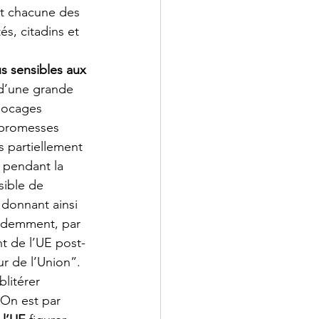
et chacune des 
s, citadins et 
us sensibles aux 
 d’une grande 
locages 
 promesses 
s partiellement 
, pendant la 
ible de 
 donnant ainsi 
évidemment, par 
t de l’UE post-
r de l’Union”.  
litérer 
 On est par 