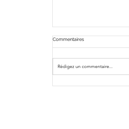
Commentaires
Rédigez un commentaire...
CEUTA : UN TROU DANS LA
RAQUETTE DE DÉFENSE
CYBERNÉTIQUE DE L’UE ?