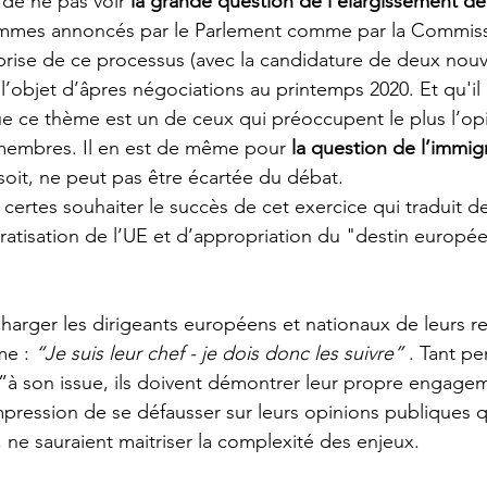
de ne pas voir 
la grande question de l’élargissement de
mmes annoncés par le Parlement comme par la Commissi
rise de ce processus (avec la candidature de deux nouv
e l’objet d’âpres négociations au printemps 2020. Et qu'il
ue ce thème est un de ceux qui préoccupent le plus l’op
 membres. Il en est de même pour 
la question de l’immig
 soit, ne peut pas être écartée du débat. 
t certes souhaiter le succès de cet exercice qui traduit d
atisation de l’UE et d’appropriation du "destin europée
charger les dirigeants européens et nationaux de leurs re
me : 
“Je suis leur chef - je dois donc les suivre”
 . Tant p
”à son issue, ils doivent démontrer leur propre engag
mpression de se défausser sur leurs opinions publiques q
ne sauraient maitriser la complexité des enjeux.