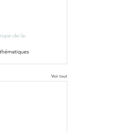
rope-de-la-
 thématiques 
Voir tout