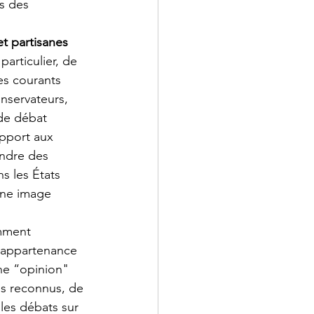
s des 
et partisanes
articulier, de 
es courants 
onservateurs, 
de débat 
apport aux 
endre des 
s les États 
une image 
mment 
d’appartenance 
ne “opinion" 
s reconnus, de 
les débats sur 