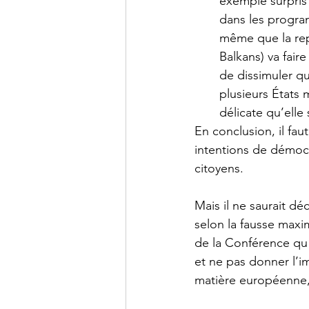
exemple surpris 
dans les progra
même que la rep
Balkans) va fair
de dissimuler q
plusieurs États
délicate qu’elle
En conclusion, il fau
intentions de démocr
citoyens.
Mais il ne saurait dé
selon la fausse maxi
de la Conférence qu
et ne pas donner l’i
matière européenne, 