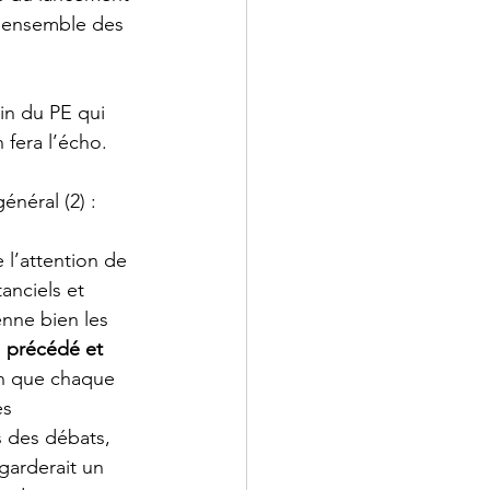
l’ensemble des 
in du PE qui 
 fera l’écho. 
néral (2) :
 l’attention de 
anciels et 
enne bien les 
 
précédé et 
in que chaque 
s 
s des débats, 
garderait un 