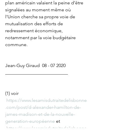
plan américain valaient la peine d’être 
signalées au moment même où 
l’Union cherche sa propre voie de 
mutualisation des efforts de 
redressement économique, 
notamment par la voie budgétaire 
commune. 
Jean-Guy Giraud  08 - 07 2020
___________________________
(1) voir 
https://www.lesamisdutraitedelisbonne
.com/post/d-alexander-hamilton-de-
james-madison-et-de-la-nouvelle-
generation-européenne
 et 
https://www.lesamisdutraitedelisbonne