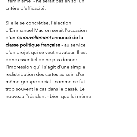
"féminisme"- ne serait pas en soi un 
critère d'efficacité.
Si elle se concrétise, l'élection 
d'Emmanuel Macron serait l'occasion 
d'
un 
renouvellement
 annoncé de la 
classe politique française
 - au service 
d'un projet qui se veut novateur. Il est 
donc essentiel de ne pas donner 
l'impression qu'il s'agit d'une simple 
redistribution des cartes au sein d'un 
même groupe social - comme ce fut 
trop souvent le cas dans le passé. Le 
nouveau Président - bien que lui même 
en partie issu de ce milieu et de ce 
circuit - devrait donc s'en garder autant 
que possible. L'apparence, la réalité et 
l'effectivité du "changement" promis 
est à ce prix.