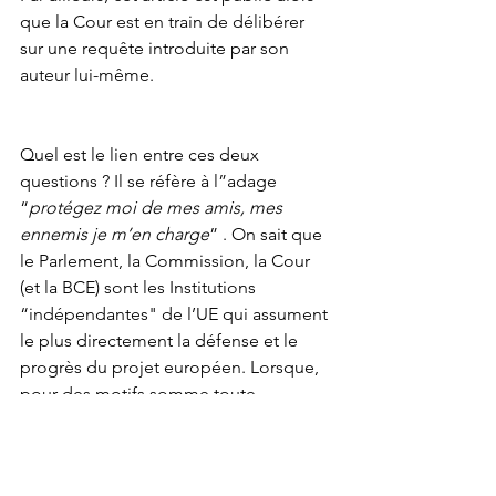
que la Cour est en train de délibérer 
sur une requête introduite par son 
auteur lui-même.
Quel est le lien entre ces deux 
questions ? Il se réfère à l”adage 
“
protégez moi de mes amis, mes 
ennemis je m’en charge
” . On sait que 
le Parlement, la Commission, la Cour 
(et la BCE) sont les Institutions 
“indépendantes" de l’UE qui assument 
le plus directement la défense et le 
progrès du projet européen. Lorsque, 
pour des motifs somme toute 
secondaires, elles s’opposent 
mutuellement ou en interne c’est ce 
projet lui-même qui s’en trouve 