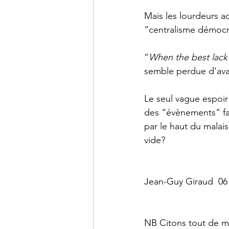
Mais les lourdeurs ad
“centralisme démocra
“
When the best lack a
semble perdue d’ava
Le seul vague espoir 
des “évènements” fa
par le haut du malaise
vide? 
Jean-Guy Giraud  06 
NB Citons tout de m