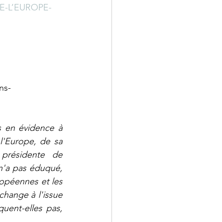
UE-L’EUROPE-
ns-
s en évidence à 
'Europe, de sa 
présidente de 
n'a pas éduqué, 
ropéennes et les 
change à l'issue 
uent-elles pas, 
 