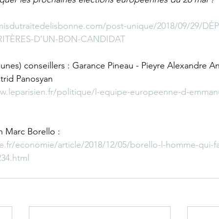
misdutraitedelisbonne.com/post-unique/2018/09/29/DÉ
RITÈRES-D’UN-BON-CANDIDAT
jeunes) conseillers : Garance Pineau - Pieyre Alexandre A
trid Panosyan 
w.leparisien.fr/politique/l-equipe-europeenne-d-emman
n Marc Borello : 
fr/economie/article/2018/12/05/borello-l-homme-qui-fai
34.html