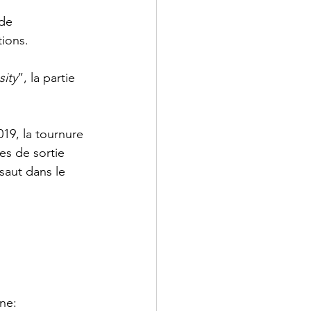
de 
ions. 
sity
”, la partie 
19, la tournure 
s de sortie 
 saut dans le 
ne: 