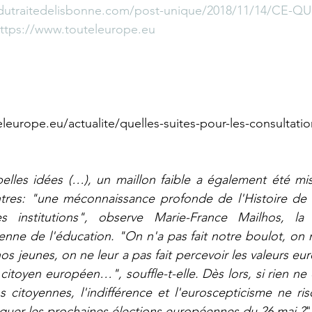
sdutraitedelisbonne.com/post-unique/2018/11/14/CE-Q
ttps://www.touteleurope.eu
eleurope.eu/actualite/quelles-suites-pour-les-consultatio
belles idées (…), un maillon faible a également été mi
res: "une méconnaissance profonde de l'Histoire de l
s institutions", observe Marie-France Mailhos, la 
enne de l'éducation. "On n'a pas fait notre boulot, on 
os jeunes, on ne leur a pas fait percevoir les valeurs eu
citoyen européen…", souffle-t-elle. Dès lors, si rien ne 
 citoyennes, l'indifférence et l'euroscepticisme ne risq
quer les prochaines élections européennes du 26 mai ?
"