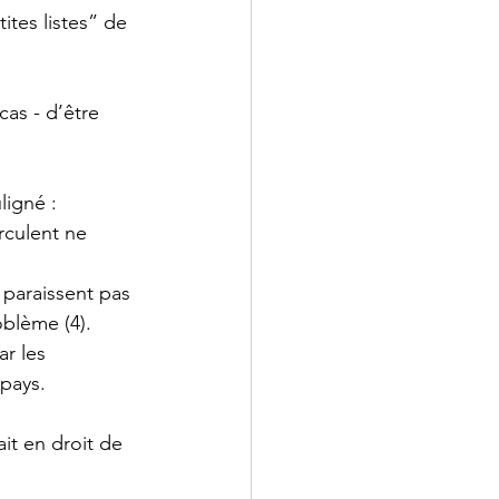
ites listes” de 
as - d’être 
ligné :   
rculent ne 
 paraissent pas 
blème (4).  
ar les 
pays.   
it en droit de 