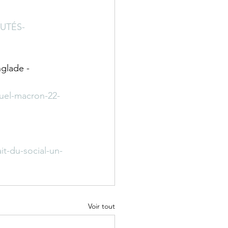
PUTÉS-
nglade - 
uel-macron-22-
t-du-social-un-
Voir tout