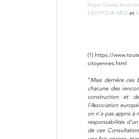
https://www.lesami
FAIT-POUR-MOI
 et 
h
(1) https://www.tout
citoyennes.html
"
Mais derrière ces 
chacune des rencont
construction et de
l'Association europé
on n'a pas appris à n
responsabilités d'un 
de ces Consultations
une fois encore, mar