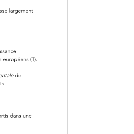
assé largement 
ssance 
s européens (1).
entale
 de 
ts. 
rtis dans une 