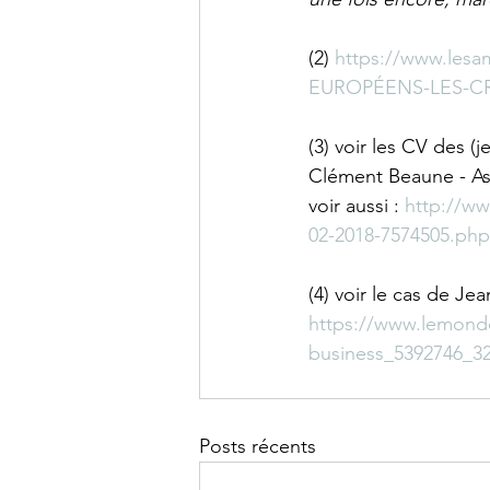
(2) 
https://www.lesa
EUROPÉENS-LES-C
(3) voir les CV des (
Clément Beaune - As
voir aussi : 
http://ww
02-2018-7574505.php
(4) voir le cas de Jea
https://www.lemonde.
business_5392746_32
Posts récents