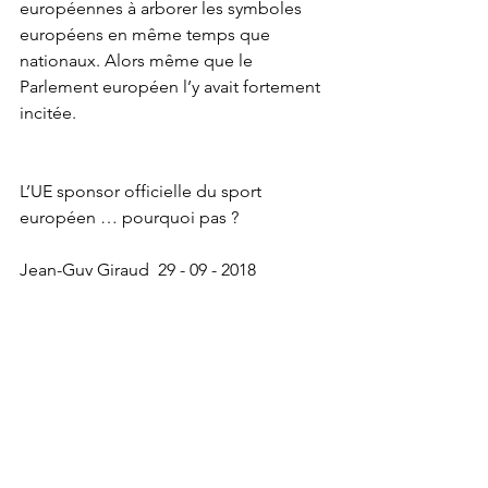
européennes à arborer les symboles 
européens en même temps que 
nationaux. Alors même que le 
Parlement européen l’y avait fortement 
incitée. 
L’UE sponsor officielle du sport 
européen … pourquoi pas ? 
Jean-Guy Giraud  29 - 09 - 2018
https://www.lesamisdutraitedelisbonne.
com/post-unique/2018/09/29/LE-
DRAPEAU-EUROPÉEN-AUX-JO-DE-
PARIS---suite-1
https://www.lesamisdutraitedelisbonne.
com/post-unique/2018/09/29/LE-