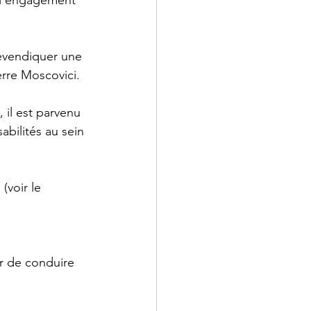
e l’engagement 
revendiquer une 
erre Moscovici. 
 il est parvenu 
abilités au sein 
(voir le 
r de conduire 