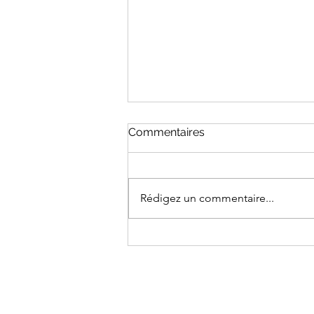
Commentaires
Rédigez un commentaire...
CEUTA : UN TROU DANS LA
RAQUETTE DE DÉFENSE
CYBERNÉTIQUE DE L’UE ?