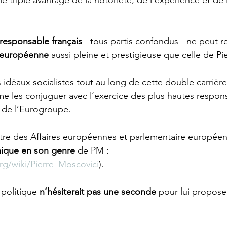
le triple avantage de la notoriété, de l’expérience et d
responsable français 
- tous partis confondus - ne peut 
t européenne
 aussi pleine et prestigieuse que celle de Pi
idéaux socialistes tout au long de cette double carrière,
me les conjuguer avec l’exercice des plus hautes respons
 de l’Eurogroupe.
stre des Affaires européennes et parlementaire européen 
nique en son genre
 de PM : 
org/wiki/Pierre_Moscovici
).
politique 
n’hésiterait pas une seconde 
pour lui propose
 