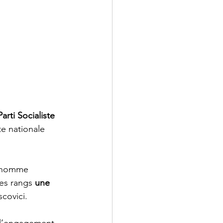
Parti Socialiste 
te nationale 
l’homme 
es rangs 
une 
covici.  