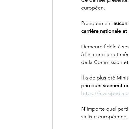
Ce dernier présente 
européen. 
Pratiquement 
aucun 
carrière nationale e
Demeuré fidèle à ses 
à les concilier et mê
de la Commission et
Il a de plus été Mini
parcours vraiment u
https://fr.wikipedia.
N’importe quel parti 
sa liste européenne.