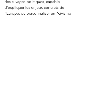
des clivages politiques, capable 
d’expliquer les enjeux concrets de 
l’Europe, de personnaliser un “civisme 
européen”  - incitant, 
entrainant 
véritablement l’opinion
 à s’intéresser 
activement au scrutin de Mai 2019 et à y 
participer en masse . 
Chacun peut aisément imaginer les 
multiples initiatives de toutes natures
, 
notamment évènementielles et 
médiatiques, que pourrait prendre 
cette personnalité pour sortir le scrutin 
européen de la torpeur - et/ou du 
règlement de compte politique - qui le 
guettent à nouveau. 
Trop tard - diront certains. 